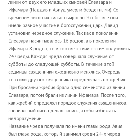
линии от двух его младших сыновей Елеазара и
Ифамара (Наддав и Авиуд умерли бездетными). Со
временем число их сильно выросло. Чтобы все они
имели равное участие в богослужении, царь Давид
установил чередное служение. Так как в поколении
Елеазара насчитывалось 16 родов, а в поколении
Ифамара 8 родов, то в соответствии с этим получились
24 чреды. Каждая чреда совершала служение от
субботы до следующей субботы. В течение этой
седмицы священники ежедневно менялись. Очередь
того или другого священника определялась по жребию.
При бросании жребия брали одно семейство из линии
Елеазара, потом брали из линии Ифамара. После того,
как жребий определял порядок служения священников,
специальный писец делал запись, чтобы избежать
недоразумений.
Название чреда получала по имени главы рода. Авия
был глава рода, который занимал среди 24-х черед