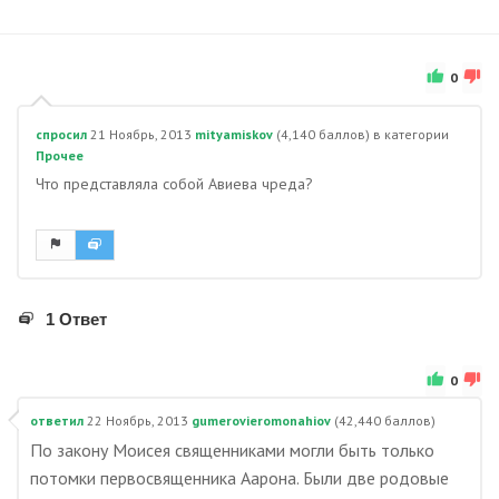
0
спросил
21 Ноябрь, 2013
mityamiskov
(
4,140
баллов)
в категории
Прочее
Что представляла собой Авиева чреда?
1 Ответ
0
ответил
22 Ноябрь, 2013
gumerovieromonahiov
(
42,440
баллов)
По закону Моисея священниками могли быть только
потомки первосвященника Аарона. Были две родовые