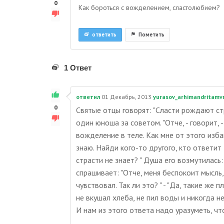
0
Как бороться с вожделением, сластолюбием?
ответить
Пометить
1 Ответ
ответил
01 Декабрь, 2013
yurasov_arhimandritamv
0
Святые отцы говорят: "Сласти рождают ст
один юноша за советом. "Отче, - говорит,
вожделение в теле. Как мне от этого избав
знаю. Найди кого-то другого, кто ответит
страсти не знает? " Душа его возмутилась: 
спрашивает: "Отче, меня беспокоит мысль,
чувствовал. Так ли это? " - "Да, такие же 
не вкушал хлеба, не пил воды и никогда не
И нам из этого ответа надо уразуметь, ч