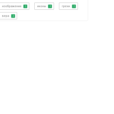
изображения
иконы
грехи
2
2
2
вера
2