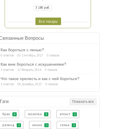
3 180 руб.
Все товары
Связанные Вопросы
Как бороться с ленью?
0 ответов
03 Сентябрь, 2017
0 голосов
Как мне бороться с искушениями?
1 ответов
12 Февраль, 2014
0 голосов
Что такое прелесть и как с ней бороться?
1 ответов
08 Декабрь, 2013
0 голосов
Тэги
Показать все
брак
молитва
атеист
4
3
2
развод
икона
семья
2
2
2