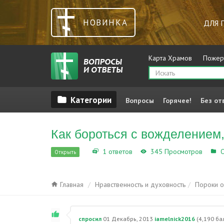
НОВИНКА
ДЛЯ 
Карта Храмов
Пожер
Вопросы
Горячее!
Без от
Как бороться с вожделением
1 ответов
345 Просмотров
О
Открыть
Главная
Нравственность и духовность
Пороки 
спросил
01 Декабрь, 2013
iamelnick2016
(
4,190
ба