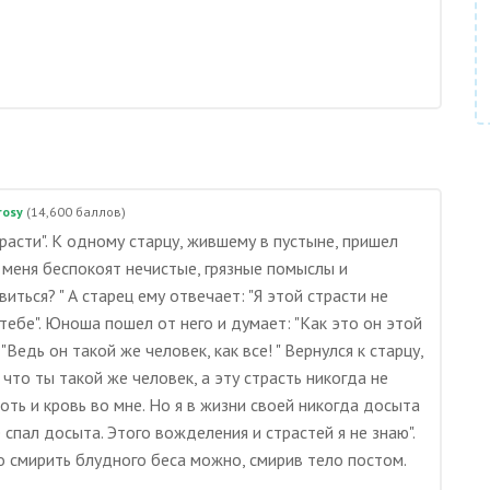
rosy
(
14,600
баллов)
расти". К одному старцу, жившему в пустыне, пришел
 - меня беспокоят нечистые, грязные помыслы и
иться? " А старец ему отвечает: "Я этой страсти не
 тебе". Юноша пошел от него и думает: "Как это он этой
"Ведь он такой же человек, как все! " Вернулся к старцу,
 что ты такой же человек, а эту страсть никогда не
плоть и кровь во мне. Но я в жизни своей никогда досыта
 спал досыта. Этого вожделения и страстей я не знаю".
то смирить блудного беса можно, смирив тело постом.