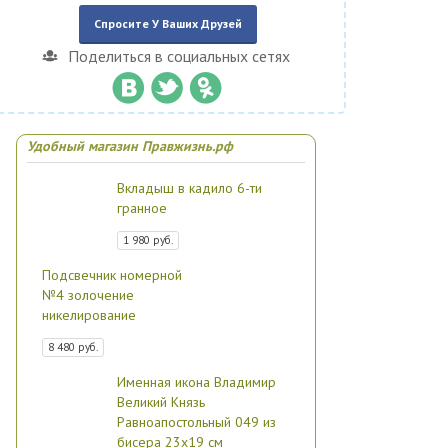
Спросите У Ваших Друзей
Поделиться в социальных сетях
Удобный магазин Правжизнь.рф
Вкладыш в кадило 6-ти
гранное
1 980 руб.
Подсвечник номерной
№4 золочение
никелирование
8 480 руб.
Именная икона Владимир
Великий Князь
Равноапостольный 049 из
бисера 23х19 см