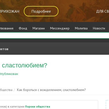
ПРИХОЖАН
Подробнее
ДЛЯ С
твования
Фонд
Магазин
Мессенджер
Молитва
Новости
ветов
, сластолюбием?
публикован
Пороки общества
общества
Как бороться с вожделением, сластолюбием?
ллов)
в категории
Пороки общества