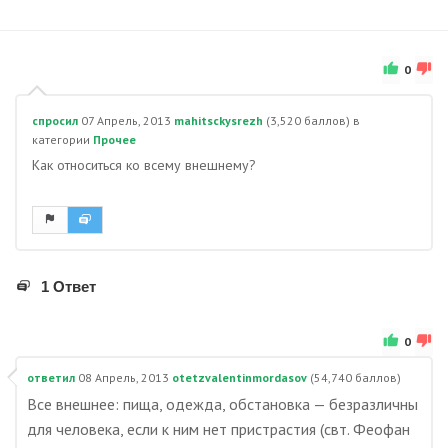
0
спросил
07 Апрель, 2013
mahitsckysrezh
(
3,520
баллов)
в
категории
Прочее
Как относиться ко всему внешнему?
1 Ответ
0
ответил
08 Апрель, 2013
otetzvalentinmordasov
(
54,740
баллов)
Все внешнее: пища, одежда, обстановка — безразличны
для человека, если к ним нет пристрастия (свт. Феофан