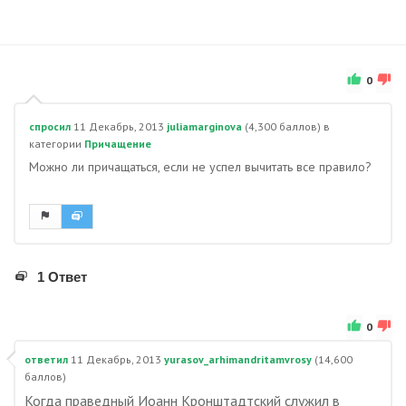
0
спросил
11 Декабрь, 2013
juliamarginova
(
4,300
баллов)
в
категории
Причащение
Можно ли причащаться, если не успел вычитать все правило?
1 Ответ
0
ответил
11 Декабрь, 2013
yurasov_arhimandritamvrosy
(
14,600
баллов)
Когда праведный Иоанн Кронштадтский служил в