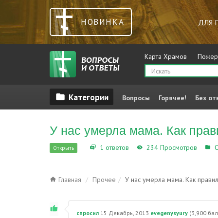
НОВИНКА
ДЛЯ 
Карта Храмов
Пожер
Вопросы
Горячее!
Без от
У нас умерла мама. Как пра
1 ответов
234 Просмотров
О
Открыть
Главная
Прочее
У нас умерла мама. Как прави
спросил
15 Декабрь, 2013
evegenysyury
(
3,900
бал