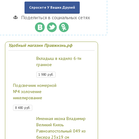
Спросите У Ваших Друзей
Поделиться в социальных сетях
Удобный магазин Правжизнь.рф
Вкладыш в кадило 6-ти
гранное
1 980 руб.
Подсвечник номерной
№4 золочение
никелирование
8 480 руб.
Именная икона Владимир
Великий Князь
Равноапостольный 049 из
бисера 23х19 см