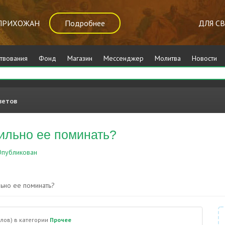
ПРИХОЖАН
Подробнее
ДЛЯ С
твования
Фонд
Магазин
Мессенджер
Молитва
Новости
ветов
вильно ее поминать?
публикован
Прочее
льно ее поминать?
лов)
в категории
Прочее