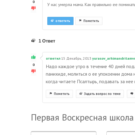
0
У нас умерла мама. Как правильно ее поминат
ответить
Пометить
1 Ответ
ответил
15 Декабрь, 2013
yurasov_arhimandritamv
0
Надо каждое утро в течение 40 дней под
панихиде, молиться о ее упокоении дома н
когда читаете Псалтырь, подавать за нее
Пометить
Задать вопрос по теме
Первая Воскресная школа