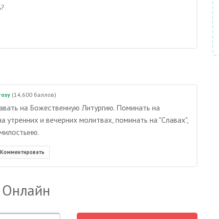
ь?
rosy
(
14,600
баллов)
авать на Божественную Литургию. Поминать на
а утренних и вечерних молитвах, поминать на "Славах",
 милостыню.
Комментировать
 Онлайн