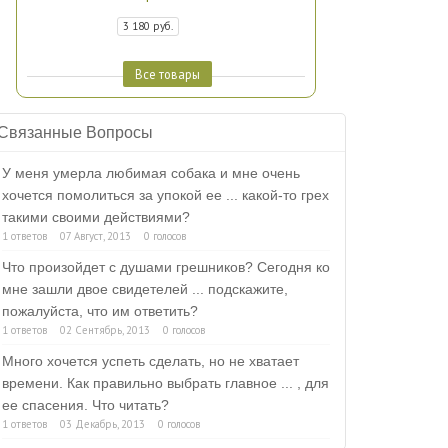
3 180 руб.
Все товары
Связанные Вопросы
У меня умерла любимая собака и мне очень
хочется помолиться за упокой ее ... какой-то грех
такими своими действиями?
1 ответов
07 Август, 2013
0 голосов
Что произойдет с душами грешников? Сегодня ко
мне зашли двое свидетелей ... подскажите,
пожалуйста, что им ответить?
1 ответов
02 Сентябрь, 2013
0 голосов
Много хочется успеть сделать, но не хватает
времени. Как правильно выбрать главное ... , для
ее спасения. Что читать?
1 ответов
03 Декабрь, 2013
0 голосов