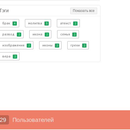
Тэги
Показать все
брак
молитва
атеист
4
3
2
развод
икона
семья
2
2
2
изображения
иконы
грехи
2
2
2
вера
2
29
Пользователей