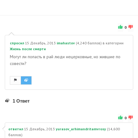
0
спросил
15 Декабрь, 2013
imahastov
(
4,240
баллов)
в категории
Жизнь после смерти
Могут ли попасть в рай люди нецерковные, но жившие по
совести?
1 Ответ
0
ответил
15 Декабрь, 2013
yurasov_arhimandritamvrosy
(
14,600
баллов)