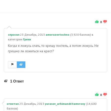
0
спросил
23 Декабрь, 2013
amorozovtochno
(
3,920
баллов)
в
категории
Грехи
Когда я ложусь спать, то крещу постель, а потом ложусь. Не
грешно ли ложиться на крест?
1 Ответ
0
ответил
23 Декабрь, 2013
yurasov_arhimandritamvrosy
(
14,600
баллов)