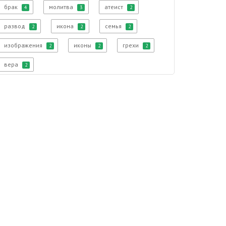
брак
молитва
атеист
4
3
2
развод
икона
семья
2
2
2
изображения
иконы
грехи
2
2
2
вера
2