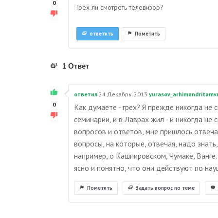
0
Грех ли смотреть телевизор?
ответить
Пометить
1 Ответ
ответил
24 Декабрь, 2013
yurasov_arhimandritamv
0
Как думаете - грех? Я прежде никогда не с
семинарии, и в Лаврах жил - и никогда не 
вопросов и ответов, мне пришлось отвеча
вопросы, на которые, отвечая, надо знать
например, о Кашпировском, Чумаке, Ванге.
ясно и понятно, что они действуют по нау
Пометить
Задать вопрос по теме