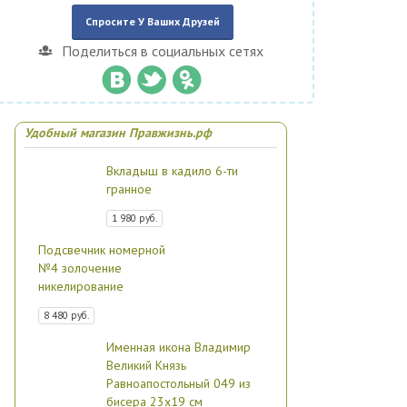
Спросите У Ваших Друзей
Поделиться в социальных сетях
Удобный магазин Правжизнь.рф
Вкладыш в кадило 6-ти
гранное
1 980 руб.
Подсвечник номерной
№4 золочение
никелирование
8 480 руб.
Именная икона Владимир
Великий Князь
Равноапостольный 049 из
бисера 23х19 см