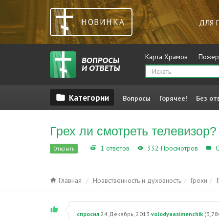
НОВИНКА
ДЛЯ 
Карта Храмов
Пожер
Вопросы
Горячее!
Без от
Грех ли смотреть телевизор?
1 ответов
332 Просмотров
О
Открыть
Главная
Нравственность и духовность
Грехи
спросил
24 Декабрь, 2013
volodyaasimenchik
(
3,78