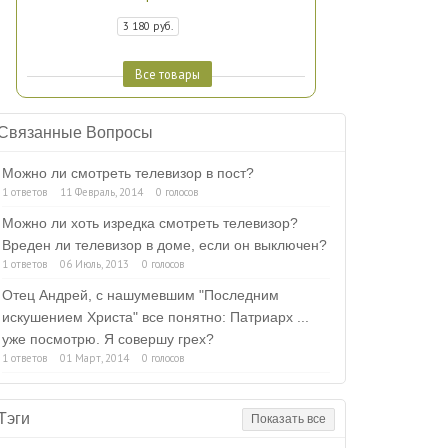
3 180 руб.
Все товары
Связанные Вопросы
Можно ли смотреть телевизор в пост?
1 ответов
11 Февраль, 2014
0 голосов
Можно ли хоть изредка смотреть телевизор?
Вреден ли телевизор в доме, если он выключен?
1 ответов
06 Июль, 2013
0 голосов
Отец Андрей, с нашумевшим "Последним
искушением Христа" все понятно: Патриарх ...
уже посмотрю. Я совершу грех?
1 ответов
01 Март, 2014
0 голосов
Тэги
Показать все