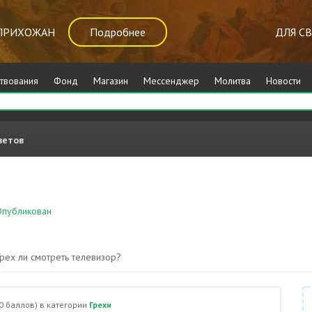
ПРИХОЖАН
Подробнее
ДЛЯ С
твования
Фонд
Магазин
Мессенджер
Молитва
Новости
ветов
публикован
Грехи
Грех ли смотреть телевизор?
0
баллов)
в категории
Грехи