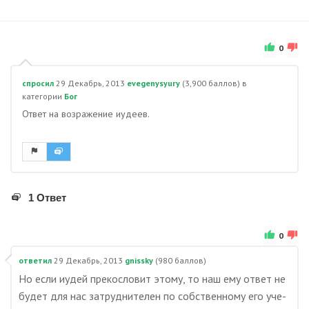
0
спросил
29 Декабрь, 2013
evegenysyury
(
3,900
баллов)
в
категории
Бог
Ответ на возражение иудеев.
1 Ответ
0
ответил
29 Декабрь, 2013
gnissky
(
980
баллов)
Но если иудей прекословит этому, то наш ему ответ не
будет для нас затруднителен по собственному его уче-