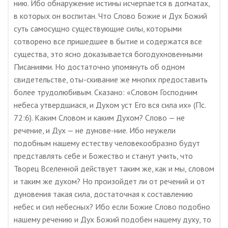
нию. Ибо обнаружение истины исчерпается в догматах,
в которых он воспитан. Что Слово Божие и Дух Божий
суть самосущно существующие силы, которыми
сотворено все пришедшее в бытие и содержатся все
существа, это ясно доказывается богодухновенными
Писаниями. Но достаточно упомянуть об одном
свидетельстве, оты-скивание же многих предоставить
более трудолюбивым. Сказано: «Словом Господним
небеса утвердшиася, и Духом уст Его вся сила их» (Пс.
72:6). Каким Словом и каким Духом? Слово — не
речение, и Дух — не дунове-ние. Ибо неужели
подобным нашему естеству человекообразно будут
представлять себе и Божество и станут учить, что
Творец Вселенной действует таким же, как и мы, словом
и таким же духом? Но произойдет ли от речений и от
дуновения такая сила, достаточная к составлению
небес и сил небесных? Ибо если Божие Слово подобно
нашему речению и Дух Божий подобен нашему духу, то