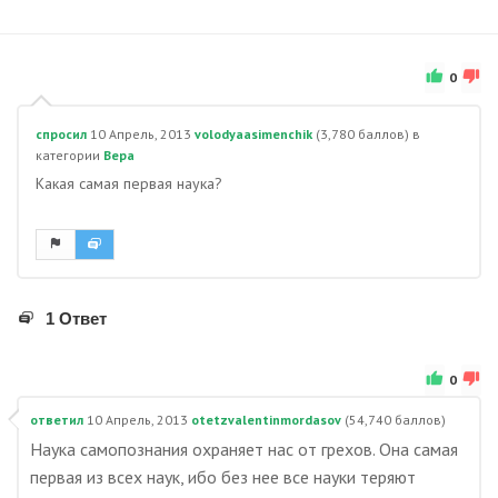
0
спросил
10 Апрель, 2013
volodyaasimenchik
(
3,780
баллов)
в
категории
Вера
Какая самая первая наука?
1 Ответ
0
ответил
10 Апрель, 2013
otetzvalentinmordasov
(
54,740
баллов)
Наука самопознания охраняет нас от грехов. Она самая
первая из всех наук, ибо без нее все науки теряют