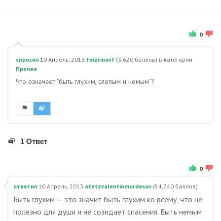
0
спросил
10 Апрель, 2013
fmarinovf
(
3,620
баллов)
в категории
Прочее
Что означает "быть глухим, слепым и немым"?
1 Ответ
0
ответил
10 Апрель, 2013
otetzvalentinmordasov
(
54,740
баллов)
Быть глухим — это значит быть глухим ко всему, что не
полезно для души и не созидает спасения. Быть немым