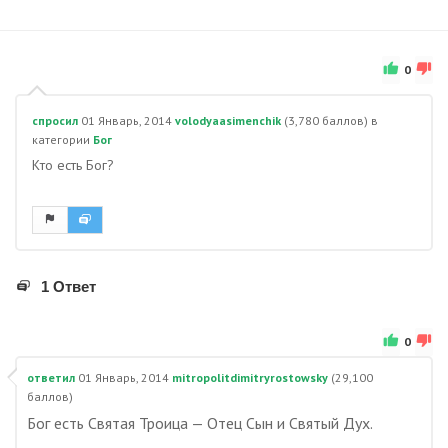
0
спросил
01 Январь, 2014
volodyaasimenchik
(
3,780
баллов)
в
категории
Бог
Кто есть Бог?
1 Ответ
0
ответил
01 Январь, 2014
mitropolitdimitryrostowsky
(
29,100
баллов)
Бог есть Святая Троица — Отец Сын и Святый Дух.