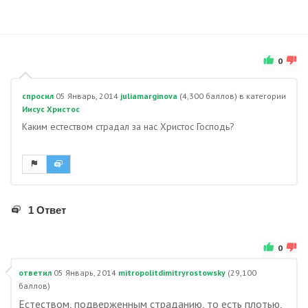
0
спросил
05 Январь, 2014
juliamarginova
(
4,300
баллов)
в категории
Иисус Христос
Каким естеством страдал за нас Христос Господь?
1 Ответ
0
ответил
05 Январь, 2014
mitropolitdimitryrostowsky
(
29,100
баллов)
Естеством, подверженным страданию, то есть плотью,