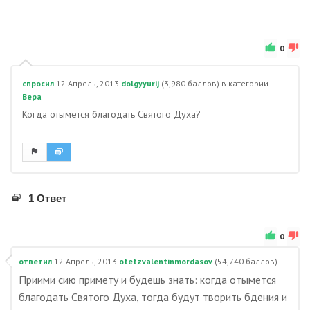
0
спросил
12 Апрель, 2013
dolgyyurij
(
3,980
баллов)
в категории
Вера
Когда отымется благодать Святого Духа?
1 Ответ
0
ответил
12 Апрель, 2013
otetzvalentinmordasov
(
54,740
баллов)
Приими сию примету и будешь знать: когда отымется
благодать Святого Духа, тогда будут творить бдения и