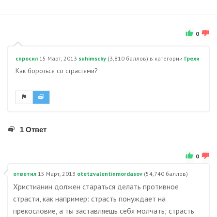
0
спросил
15 Март, 2013
suhimscky
(
3,810
баллов)
в категории
Грехи
Как бороться со страстями?
1 Ответ
0
ответил
15 Март, 2013
otetzvalentinmordasov
(
54,740
баллов)
Христианин должен стараться делать противное
страсти, как например: страсть понуждает на
прекословие, а ты заставляешь себя молчать; страсть