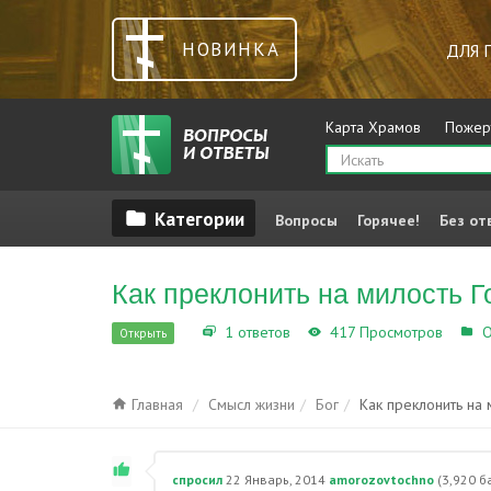
НОВИНКА
ДЛЯ 
Карта Храмов
Пожер
Вопросы
Горячее!
Без от
Как преклонить на милость 
1 ответов
417 Просмотров
О
Открыть
Главная
Смысл жизни
Бог
Как преклонить на 
спросил
22 Январь, 2014
amorozovtochno
(
3,920
ба