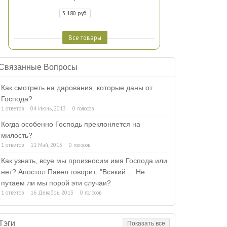
3 180 руб.
Все товары
Связанные Вопросы
Как смотреть на дарования, которые даны от
Господа?
1 ответов
04 Июнь, 2013
0 голосов
Когда особенно Господь преклоняется на
милость?
1 ответов
11 Май, 2013
0 голосов
Как узнать, всуе мы произносим имя Господа или
нет? Апостол Павел говорит: "Всякий ... Не
путаем ли мы порой эти случаи?
1 ответов
16 Декабрь, 2013
0 голосов
Тэги
Показать все