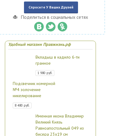
Спросите У Ваших Друзей
Поделиться в социальных сетях
Удобный магазин Правжизнь.рф
Вкладыш в кадило 6-ти
гранное
1 980 руб.
Подсвечник номерной
№4 золочение
никелирование
8 480 руб.
Именная икона Владимир
Великий Князь
Равноапостольный 049 из
бисера 23х19 см