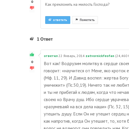
0
Как преклонить на милость Господа?
ответить
Пометить
1 Ответ
ответил
22 Январь, 2014
zatvornickfeofan
(
24,460
0
Вот как! Водрузим молитву в сердце свое
говорит: «научитеся от Мене, яко кроток
(Мф. 11, 29). И Давид воспел: жертва Бог
уничижит» (Пс.50,19). Ничего так не любит
и ты не прибегай к людям, когда что нечая
своею ко Врачу душ. Ибо сердце уврачев
«разумеваяй на вся дела наши» (Пс. 32, 15
утешить душу. Если Он не утешит сердец 
как напротив, когда Он утешает, то, хотя
волос не возмогут они повредить нам. Ког