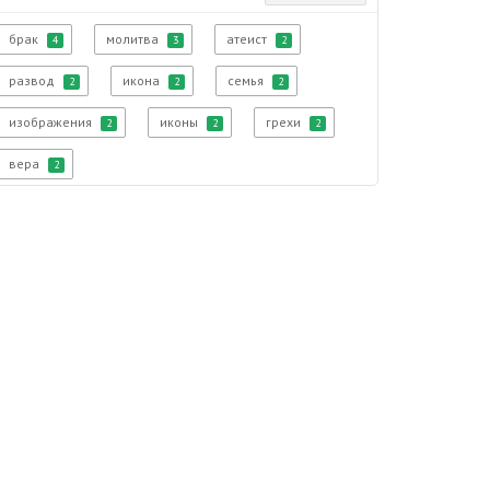
брак
молитва
атеист
4
3
2
развод
икона
семья
2
2
2
изображения
иконы
грехи
2
2
2
вера
2