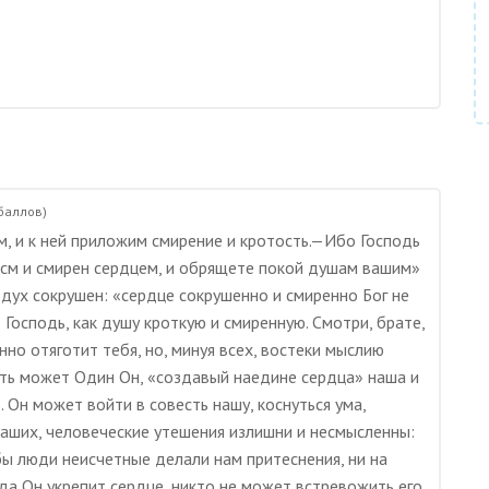
баллов)
м, и к ней приложим смирение и кротость.—Ибо Господь
 есм и смирен сердцем, и обрящете покой душам вашим»
у дух сокрушен: «сердце сокрушенно и смиренно Бог не
 Господь, как душу кроткую и смиренную. Смотри, брате,
нно отяготит тебя, но, минуя всех, востеки мыслию
ать может Один Он, «создавый наедине сердца» наша и
). Он может войти в совесть нашу, коснуться ума,
наших, человеческие утешения излишни и несмысленны:
 бы люди неисчетные делали нам притеснения, ни на
да Он укрепит сердце, никто не может встревожить его.