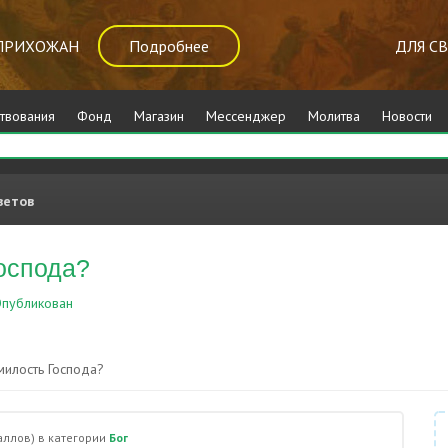
ПРИХОЖАН
Подробнее
ДЛЯ С
твования
Фонд
Магазин
Мессенджер
Молитва
Новости
ветов
Господа?
публикован
Бог
милость Господа?
ллов)
в категории
Бог