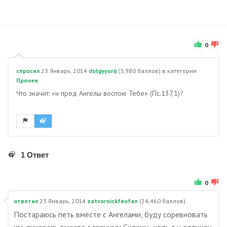
0
спросил
23 Январь, 2014
dolgyyurij
(
3,980
баллов)
в категории
Прочее
Что значит: «и пред Ангелы воспою Тебе» (Пс.137,1)?
1 Ответ
0
ответил
23 Январь, 2014
zatvornickfeofan
(
24,460
баллов)
Постараюсь петь вместе с Ангелами, буду соревновать