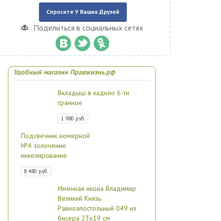
Спросите У Ваших Друзей
Поделиться в социальных сетях
Удобный магазин Правжизнь.рф
Вкладыш в кадило 6-ти
гранное
1 980 руб.
Подсвечник номерной
№4 золочение
никелирование
8 480 руб.
Именная икона Владимир
Великий Князь
Равноапостольный 049 из
бисера 23х19 см