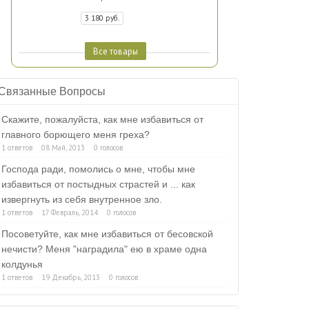
3 180 руб.
Все товары
Связанные Вопросы
Скажите, пожалуйста, как мне избавиться от
главного борющего меня греха?
1 ответов
08 Май, 2013
0 голосов
Господа ради, помолись о мне, чтобы мне
избавиться от постыдных страстей и ... как
извергнуть из себя внутренное зло.
1 ответов
17 Февраль, 2014
0 голосов
Посоветуйте, как мне избавиться от бесовской
нечисти? Меня "наградила" ею в храме одна
колдунья
1 ответов
19 Декабрь, 2013
0 голосов