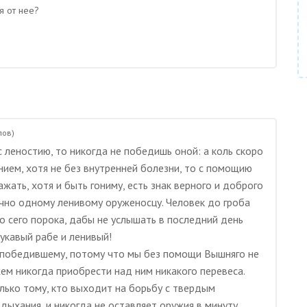
я от нее?
ов)
 леностию, то никогда не победишь оной: а коль скоро
ием, хотя не без внутренней болезни, то с помощию
ть, хотя и быть гониму, есть знак верного и доброго
ично одному ленивому оруженосцу. Человек до гроба
 сего порока, дабы не услышать в последний день
укавый рабе и ленивый!
е победившему, потому что мы без помощи Вышняго не
ем никогда приобрести над ним никакого перевеса.
лько тому, кто выходит на борьбу с твердым
дыхания, и никогда не оставляет оружия в минуту