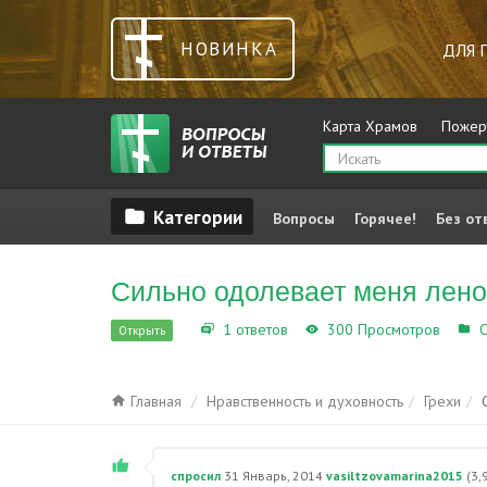
НОВИНКА
ДЛЯ 
Карта Храмов
Пожер
Вопросы
Горячее!
Без от
Сильно одолевает меня ленос
1 ответов
300 Просмотров
О
Открыть
Главная
Нравственность и духовность
Грехи
спросил
31 Январь, 2014
vasiltzovamarina2015
(
3,