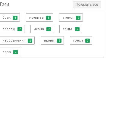
Тэги
Показать все
брак
молитва
атеист
4
3
2
развод
икона
семья
2
2
2
изображения
иконы
грехи
2
2
2
вера
2