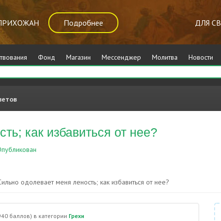
ПРИХОЖАН
Подробнее
ДЛЯ С
твования
Фонд
Магазин
Мессенджер
Молитва
Новости
ветов
ть; как избавиться от нее?
публикован
Грехи
Сильно одолевает меня леность; как избавиться от нее?
940
баллов)
в категории
Грехи