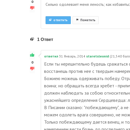
0
Сильно одолевает меня леность; как избавитьс
ответить
Пометить
1 Ответ
ответил
31 Январь, 2014
staretsleonid
(
21,540
балл
0
Если ты нерешительно будешь сражаться с
восстанешь против нее с твердым намерен
Божиею можешь одерживать победу. Отража
воина; но обращать всегда хребет - прил
должен наблюдать за собою относительно
ужаснейшего определения Сердцеведца: л
В Писании сказано: "побеждающему", а н
можем одолеть врага совершенно, не мож
Только побеждающему дается венец, и то
намерением вести брань до последнего из