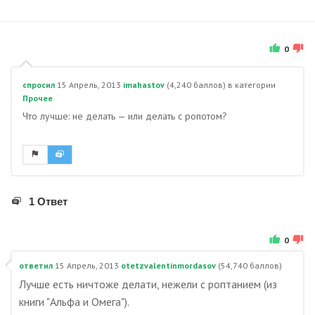
0
спросил
15 Апрель, 2013
imahastov
(
4,240
баллов)
в категории
Прочее
Что лучше: не делать — или делать с ропотом?
1 Ответ
0
ответил
15 Апрель, 2013
otetzvalentinmordasov
(
54,740
баллов)
Лучше есть ничтоже делати, нежели с роптанием (из
книги "Альфа и Омега").