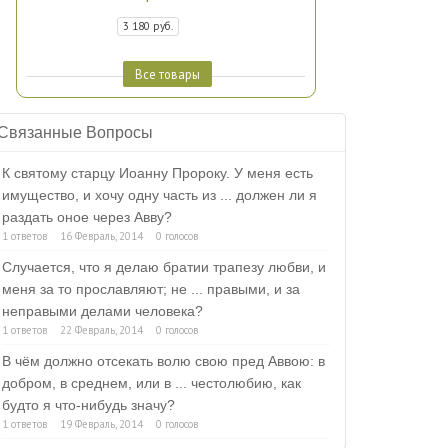
3 180 руб.
Все товары
Связанные Вопросы
К святому старцу Иоанну Пророку. У меня есть
имущество, и хочу одну часть из ... должен ли я
раздать оное через Авву?
1 ответов
16 Февраль, 2014
0 голосов
Случается, что я делаю братии трапезу любви, и
меня за то прославляют; не ... правыми, и за
неправыми делами человека?
1 ответов
22 Февраль, 2014
0 голосов
В чём должно отсекать волю свою пред Аввою: в
добром, в среднем, или в ... честолюбию, как
будто я что-нибудь значу?
1 ответов
19 Февраль, 2014
0 голосов