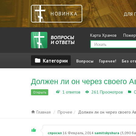
НОВИНКА
ДЛЯ 
Карта Храмов
Пожер
Вопросы
Горячее!
Без от
Должен ли он через своего Ав
1 ответов
261 Просмотров
О
Открыть
Главная
Прочее
Должен ли он через своего Ав
спросил
16 Февраль, 2014
samitskyshura
(
3,090
ба