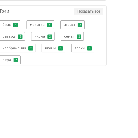
Тэги
Показать все
брак
молитва
атеист
4
3
2
развод
икона
семья
2
2
2
изображения
иконы
грехи
2
2
2
вера
2