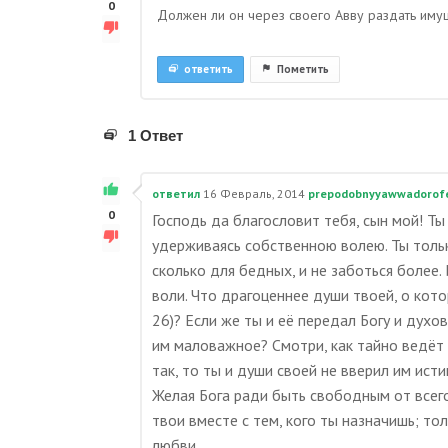
0
Должен ли он через своего Авву раздать имуще
ответить
Пометить
1 Ответ
ответил
16 Февраль, 2014
prepodobnyyawwadorof
0
Господь да благословит тебя, сын мой! Ты
удерживаясь собственною волею. Ты толь
сколько для бедных, и не заботься более.
воли. Что драгоценнее души твоей, о кото
26)? Если же ты и её передал Богу и дух
им маловажное? Смотри, как тайно ведёт 
так, то ты и души своей не вверил им ист
Желая Бога ради быть свободным от всего,
твои вместе с тем, кого ты назначишь; тол
любви.