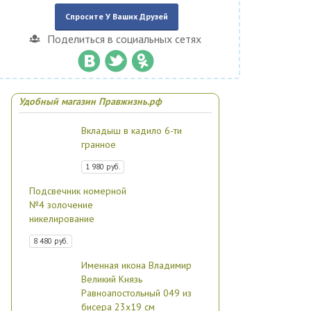
Спросите У Ваших Друзей
Поделиться в социальных сетях
Удобный магазин Правжизнь.рф
Вкладыш в кадило 6-ти
гранное
1 980 руб.
Подсвечник номерной
№4 золочение
никелирование
8 480 руб.
Именная икона Владимир
Великий Князь
Равноапостольный 049 из
бисера 23х19 см