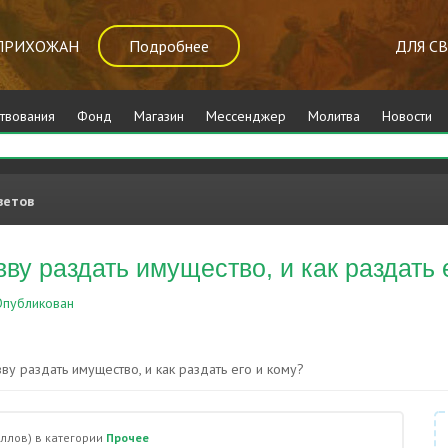
ПРИХОЖАН
Подробнее
ДЛЯ С
твования
Фонд
Магазин
Мессенджер
Молитва
Новости
ветов
ву раздать имущество, и как раздать 
публикован
Прочее
ву раздать имущество, и как раздать его и кому?
ллов)
в категории
Прочее