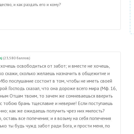
ство, и как раздать его и кому?
ej
(
23,580
баллов)
 хочешь освободиться от забот; и вместе не хочешь,
ко скажи, сколько желаешь назначить в общежитие и
 Ибо послушание состоит в том, чтобы не иметь своей
рой Господь сказал, что она дороже всего мира (Мф. 16,
овным Отцам твоим, то зачем же сомневаешься вверить
с тобою брань тщеславие и неверие! Если поступаешь
инно; как же ожидаешь получить чрез них милость?
 оставь все попечения; и я возьму на себя попечения
ько ты будь чужд забот ради Бога, и прости меня, по