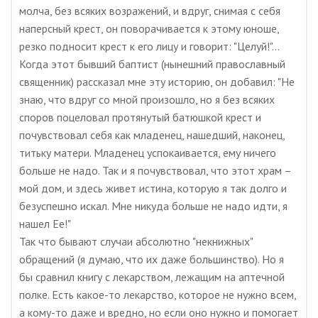
молча, без всяких возражений, и вдруг, снимая с себя
наперсный крест, он поворачивается к этому юноше,
резко подносит крест к его лицу и говорит: "Целуй!"...
Когда этот бывший баптист (нынешний православный
священник) рассказал мне эту историю, он добавил: "Не
знаю, что вдруг со мной произошло, но я без всяких
споров поцеловал протянутый батюшкой крест и
почувствовал себя как младенец, нашедший, наконец,
титьку матери. Младенец успокаивается, ему ничего
больше не надо. Так и я почувствовал, что этот храм –
мой дом, и здесь живет истина, которую я так долго и
безуспешно искал. Мне никуда больше не надо идти, я
нашел Ее!"
Так что бывают случаи абсолютно "некнижных"
обращений (я думаю, что их даже большинство). Но я
бы сравнил книгу с лекарством, лежащим на аптечной
полке. Есть какое-то лекарство, которое не нужно всем,
а кому-то даже и вредно, но если оно нужно и помогает