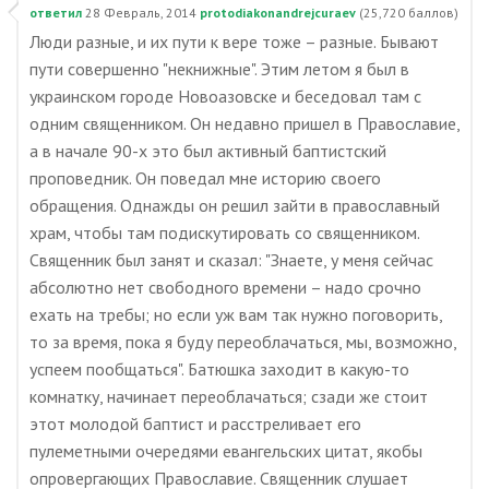
ответил
28 Февраль, 2014
protodiakonandrejcuraev
(
25,720
баллов)
Люди разные, и их пути к вере тоже – разные. Бывают
пути совершенно "некнижные". Этим летом я был в
украинском городе Новоазовске и беседовал там с
одним священником. Он недавно пришел в Православие,
а в начале 90-х это был активный баптистский
проповедник. Он поведал мне историю своего
обращения. Однажды он решил зайти в православный
храм, чтобы там подискутировать со священником.
Священник был занят и сказал: "Знаете, у меня сейчас
абсолютно нет свободного времени – надо срочно
ехать на требы; но если уж вам так нужно поговорить,
то за время, пока я буду переоблачаться, мы, возможно,
успеем пообщаться". Батюшка заходит в какую-то
комнатку, начинает переоблачаться; сзади же стоит
этот молодой баптист и расстреливает его
пулеметными очередями евангельских цитат, якобы
опровергающих Православие. Священник слушает