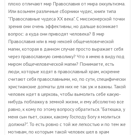
плохо отличают мир Православия от мира оккультизма.
Или возьмем различные сборники чудес, книги типа
"Православные чудеса XX века". С миссионерской точки
зрения они очень эффективны, но дальше возникает
вопрос: а куда они приводят человека? В мир
Православия или в мир некоей общечеловеческой
магии, которая в данном случае просто выражает себя
через православную символику? Что я имею в виду под
миром общечеловеческой магии? Понимаете, есть
люди, которые ходят в православный храм, искренне
считают себя православными, но, по сути, специфически
христианские догматы для них не так уж и важны. Такой
человек идет в церковь, чтобы вымолить себе какую-
нибудь поблажку в земной жизни, и ему абсолютно все
равно, к кому по этому вопросу обратиться. "Батюшка, у
меня сын пьет, скажи, какому Господу Богу я молиться
должна?". То есть ровно с той же легкостью и по тем же
мотивам, по которым такой человек шел в храм