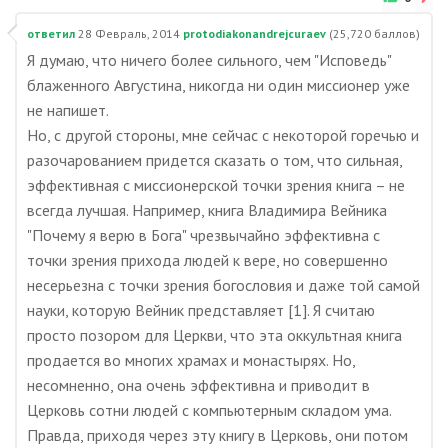
ответил
28 Февраль, 2014
protodiakonandrejcuraev
(
25,720
баллов)
Я думаю, что ничего более сильного, чем "Исповедь"
блаженного Августина, никогда ни один миссионер уже
не напишет.
Но, с другой стороны, мне сейчас с некоторой горечью и
разочарованием придется сказать о том, что сильная,
эффективная с миссионерской точки зрения книга – не
всегда лучшая. Например, книга Владимира Вейника
"Почему я верю в Бога" чрезвычайно эффективна с
точки зрения прихода людей к вере, но совершенно
несерьезна с точки зрения богословия и даже той самой
науки, которую Вейник представляет [1]. Я считаю
просто позором для Церкви, что эта оккультная книга
продается во многих храмах и монастырях. Но,
несомненно, она очень эффективна и приводит в
Церковь сотни людей с компьютерным складом ума.
Правда, приходя через эту книгу в Церковь, они потом