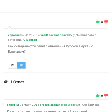
0
спросил
04 Март, 2014
vasiltzovamarina2015
(
3,940
баллов)
в
категории
О Церкви
Как складываются сейчас отношения Русской Церкви с
Ватиканом?
1 Ответ
0
ответил
04 Март, 2014
protodiakonandrejcuraev
(
25,720
баллов)
Католичество очень активно в своей внешней