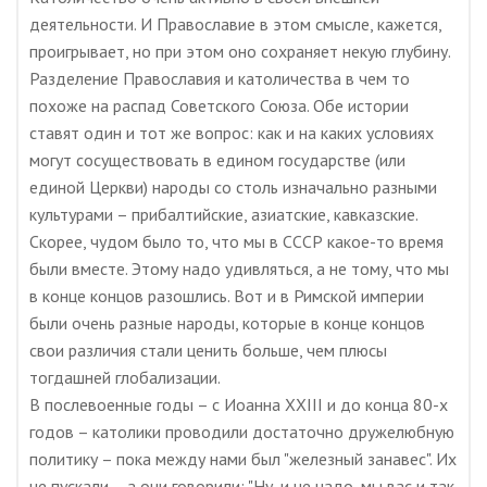
деятельности. И Православие в этом смысле, кажется,
проигрывает, но при этом оно сохраняет некую глубину.
Разделение Православия и католичества в чем то
похоже на распад Советского Союза. Обе истории
ставят один и тот же вопрос: как и на каких условиях
могут сосуществовать в едином государстве (или
единой Церкви) народы со столь изначально разными
культурами – прибалтийские, азиатские, кавказские.
Скорее, чудом было то, что мы в СССР какое-то время
были вместе. Этому надо удивляться, а не тому, что мы
в конце концов разошлись. Вот и в Римской империи
были очень разные народы, которые в конце концов
свои различия стали ценить больше, чем плюсы
тогдашней глобализации.
В послевоенные годы – с Иоанна XXIII и до конца 80-х
годов – католики проводили достаточно дружелюбную
политику – пока между нами был "железный занавес". Их
не пускали – а они говорили: "Ну, и не надо, мы вас и так