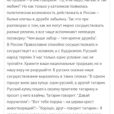
любим!". Но как только у католиков появилась
политическая возможность действовать в России –
былые клятвы в дружбе забылись. Так что при
разговорах о том, как же могут мирно сосуществовать
разные религии, я все чаще вспоминают немецкую
поговорку: "Чем выше забор – тем крепче дружба".
В России Православие спокойно сосуществовало и
сосуществует и с исламом, и с буддизмом. Русский
народ терпим. У нас только одно условие: нас не
трогайте. Храните ваши национальные традиции, но и
нашу веру не разрушайте. В русских сказках наше
сосуществование выразилось в таких словах: "В одном
городе жили два купца: один русский, а другой татарин.
Русский купец пошел к своему приятелю татарину и
просит у него взаймы. Татарин говорит: "Давай
поручителя".– "Вот тебе порука – на церкви крест
животворящий!".– "Хорошо, друг– говорит татарин.– Я