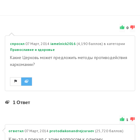
0
спросил
07 Март, 2014
iamelnick2016
(
4,190
баллов)
в категории
Православие и здоровье
Какие Церковь может предложить методы противодействия
наркомании?
1 Ответ
1
ответил
07 Март, 2014
protodiakonandrejcuraev
(
25,720
баллов)
Как-то я поехал с этим вопросом к одному