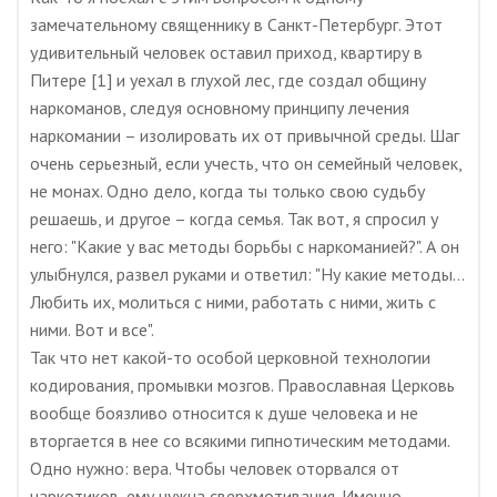
замечательному священнику в Санкт-Петербург. Этот
удивительный человек оставил приход, квартиру в
Питере [1] и уехал в глухой лес, где создал общину
наркоманов, следуя основному принципу лечения
наркомании – изолировать их от привычной среды. Шаг
очень серьезный, если учесть, что он семейный человек,
не монах. Одно дело, когда ты только свою судьбу
решаешь, и другое – когда семья. Так вот, я спросил у
него: "Какие у вас методы борьбы с наркоманией?". А он
улыбнулся, развел руками и ответил: "Ну какие методы…
Любить их, молиться с ними, работать с ними, жить с
ними. Вот и все".
Так что нет какой-то особой церковной технологии
кодирования, промывки мозгов. Православная Церковь
вообще боязливо относится к душе человека и не
вторгается в нее со всякими гипнотическим методами.
Одно нужно: вера. Чтобы человек оторвался от
наркотиков, ему нужна сверхмотивация. Именно