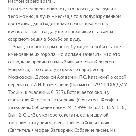
местом своего врага…
Если же человек понимает, что навсегда разрушить
тело можно, а душу – нельзя, что в полуразрушенном
состоянии душа будет влачиться из вечности в
вечность – вот тогда у него и возникает та самая
сверхмотивация в борьбе за душу.
Знаю, что некоторых петербуржцев коробит такое
именование их города. Но должен заметить, что это
отнюдь не провинциальный или уголовный жаргон.
Например, это слово употребляет профессор
Московской Духовной Академии П.С. Казанский в своей
переписке с А.Н. Бахметовой (Письмо от 29.11.1869 // У
Троицы в Академии. С. 557). Встречается оно и у
святителя Феофана Затворника (Святитель Феофан
Затворник. Собрание писем. М., 1994. Вып. 7. С. 155, 158;
Вып. 2. С. 143), у которого, кстати, есть и другой
топоним, кажущийся очень новым: «Хохляндия»
(Святитель Феофан Затворник. Собрание писем. Из