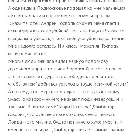
небытия. И бросился к Православию в поисках защиты.
А однажды в Подмосковье подошел ко мне мальчишка
лет пятнадцати и поразил меня своим вопросом:
"Скажите, отец Андрей, Господь сможет меня спасти,
если я умру как самоубийца? Нет, я не буду себя как-то
специально убивать, я ведь себя уже убил наркотиками.
Мне недолго осталось. И я каюсь. Может ли Господь
меня помиловать?"
Многие люди сначала видят черную подоснову
духовного мира – то, с чем боролся Христос. И после
этого понимают: дурь надо победить не для того,
чтобы затем "добиться успехов в труде и личной жизни".
А потому, что смерть под дурью – это путь к такому
ужасу, о котором ничего не знают люди неверующие и
трезвые. В пятом томе "Гарри Поттера" Дамблдор
говорит, что худшее из всех заблуждений Темного
Лорда – это мнение, будто нет ничего хуже смерти. И
именно это неверие Дамблдор считает самым слабым