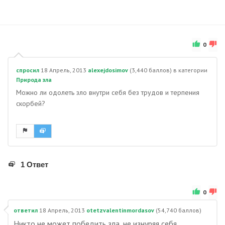
0
спросил
18 Апрель, 2013
alexejdosimov
(
3,440
баллов)
в категории
Природа зла
Можно ли одолеть зло внутри себя без трудов и терпения
скорбей?
1 Ответ
0
ответил
18 Апрель, 2013
otetzvalentinmordasov
(
54,740
баллов)
Никто не может победить зла, не изнуряя себя