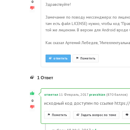
0
Здравствуйте!
Замечание по поводу мессенджера: по лицензии
там есть файл LICENSE) нужно, чтобы код "Пр
той же лицензии. В версии для Android вроде 
Как сказал Артемий Лебедев, "Интеллектуальна
ответить
Пометить
1 Ответ
ответил
11 Февраль, 2017
pravzhizn
(
870
баллов)
0
исходный код доступен по ссылке https://
Пометить
Задать вопрос по теме