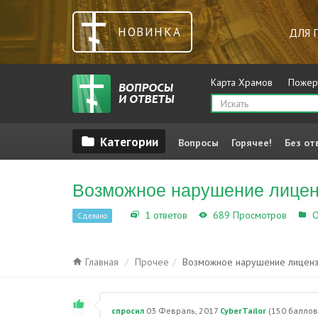
НОВИНКА
ДЛЯ 
Карта Храмов
Пожер
Вопросы
Горячее!
Без от
Возможное нарушение лицен
1 ответов
689 Просмотров
О
Сделано
Главная
Прочее
Возможное нарушение лиценз
спросил
03 Февраль, 2017
CyberTailor
(
150
баллов