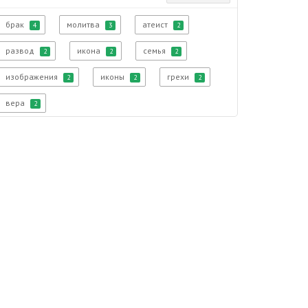
брак
молитва
атеист
4
3
2
развод
икона
семья
2
2
2
изображения
иконы
грехи
2
2
2
вера
2