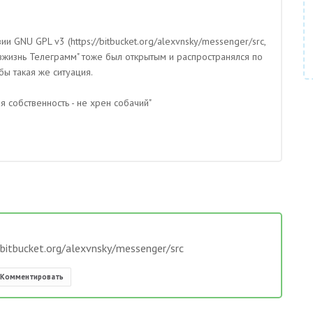
 GNU GPL v3 (https://bitbucket.org/alexvnsky/messenger/src,
авжизнь Телеграмм" тоже был открытым и распространялся по
бы такая же ситуация.
я собственность - не хрен собачий"
Лучший ответ
bitbucket.org/alexvnsky/messenger/src
Комментировать