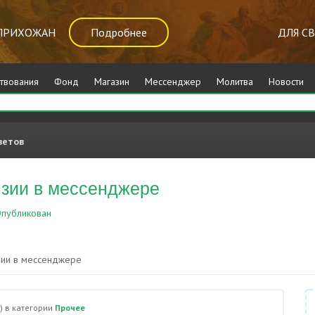
ПРИХОЖАН
Подробнее
ДЛЯ С
твования
Фонд
Магазин
Мессенджер
Молитва
Новости
ветов
зии в мессенджере
публикован
Прочее
ии в мессенджере
)
в категории
Прочее