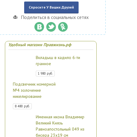
Спросите У Ваших Друзей
Поделиться в социальных сетях
Удобный магазин Правжизнь.рф
Вкладыш в кадило 6-ти
гранное
1 980 руб.
Подсвечник номерной
№4 золочение
никелирование
8 480 руб.
Именная икона Владимир
Великий Князь
Равноапостольный 049 из
бисера 23х19 см