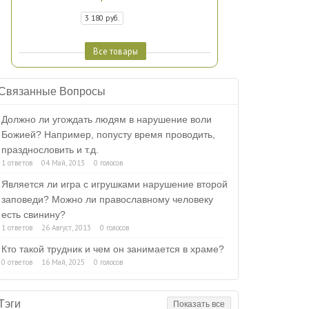
3 180 руб.
Все товары
Связанные Вопросы
Должно ли угождать людям в нарушение воли
Божией? Например, попусту время проводить,
празднословить и т.д.
1 ответов
04 Май, 2013
0 голосов
Является ли игра с игрушками нарушение второй
заповеди? Можно ли православному человеку
есть свинину?
1 ответов
26 Август, 2013
0 голосов
Кто такой трудник и чем он занимается в храме?
0 ответов
16 Май, 2025
0 голосов
Тэги
Показать все