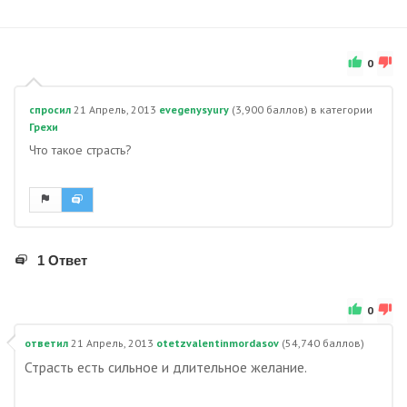
0
спросил
21 Апрель, 2013
evegenysyury
(
3,900
баллов)
в категории
Грехи
Что такое страсть?
1 Ответ
0
ответил
21 Апрель, 2013
otetzvalentinmordasov
(
54,740
баллов)
Страсть есть сильное и длительное желание.