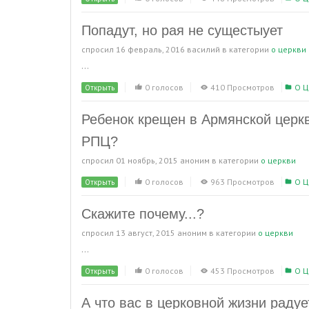
Попадут, но рая не сущестыует
спросил
16 февраль, 2016
василий
в категории
о церкви
...
0 голосов
410 Просмотров
О Ц
Открыть
Ребенок крещен в Армянской церк
РПЦ?
спросил
01 ноябрь, 2015
аноним
в категории
о церкви
0 голосов
963 Просмотров
О Ц
Открыть
Скажите почему...?
спросил
13 август, 2015
аноним
в категории
о церкви
...
0 голосов
453 Просмотров
О Ц
Открыть
А что вас в церковной жизни радуе