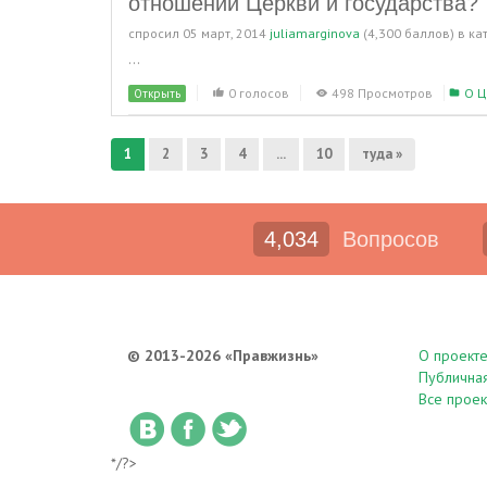
отношений Церкви и государства?
спросил
05 март, 2014
juliamarginova
(
4,300
баллов)
в ка
...
0 голосов
498 Просмотров
О Ц
Открыть
1
2
3
4
...
10
туда »
4,034
Вопросов
© 2013-2026 «Правжизнь»
О проект
Публична
Все проек
*/?>