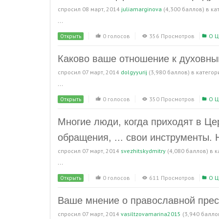
спросил
08 март, 2014
juliamarginova
(
4,300
баллов)
в ка
...
0 голосов
356 Просмотров
О Ц
Открыть
Каково ваше отношение к духовн
спросил
07 март, 2014
dolgyyurij
(
3,980
баллов)
в катего
...
0 голосов
350 Просмотров
О Ц
Открыть
Многие люди, когда приходят в Це
обращения, ... свои инструменты. 
спросил
07 март, 2014
svezhitskydmitry
(
4,080
баллов)
в 
...
0 голосов
611 Просмотров
О Ц
Открыть
Ваше мнение о православной прес
спросил
07 март, 2014
vasiltzovamarina2015
(
3,940
балло