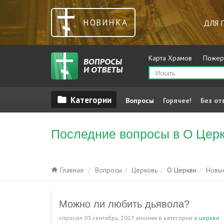
НОВИНКА
ДЛЯ 
Карта Храмов
Пожер
Вопросы
Горячее!
Без от
Последние вопросы в О Цер
Главная
Вопросы
Церковь
О Церкви
Новы
Можно ли любить дьявола?
спросил
03 сентябрь, 2017
аноним
в категории
о церкви