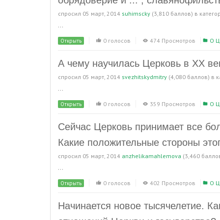
обрядоверие и ... , славянофильст
спросил
05 март, 2014
suhimscky
(
3,810
баллов)
в катего
...
0 голосов
474 Просмотров
О Ц
Открыть
А чему научилась Церковь в ХХ ве
спросил
05 март, 2014
svezhitskydmitry
(
4,080
баллов)
в 
...
0 голосов
359 Просмотров
О Ц
Открыть
Сейчас Церковь принимает все бол
Какие положительные стороны это
спросил
05 март, 2014
anzhelikamahlemova
(
3,460
балло
...
0 голосов
402 Просмотров
О Ц
Открыть
Начинается новое тысячелетие. К