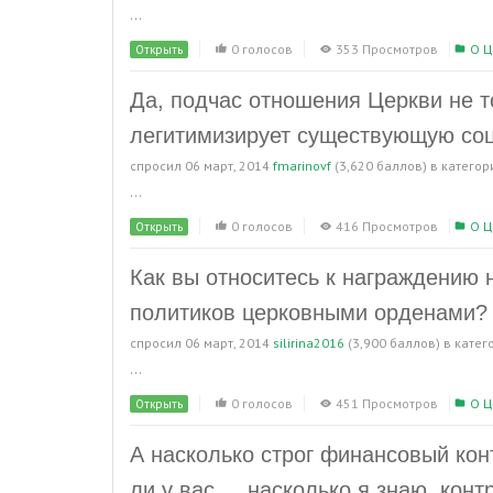
...
0 голосов
353 Просмотров
О Ц
Открыть
Да, подчас отношения Церкви не то
легитимизирует существующую со
спросил
06 март, 2014
fmarinovf
(
3,620
баллов)
в катего
...
0 голосов
416 Просмотров
О Ц
Открыть
Как вы относитесь к награждению
политиков церковными орденами?
спросил
06 март, 2014
silirina2016
(
3,900
баллов)
в кате
...
0 голосов
451 Просмотров
О Ц
Открыть
А насколько строг финансовый ко
ли у вас ... насколько я знаю, кон