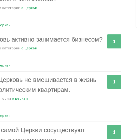
в категории
о церкви
еркви
ковь активно занимается бизнесом?
1
в категории
о церкви
еркви
Церковь не вмешивается в жизнь
1
политическим квартирам.
егории
о церкви
еркви
и самой Церкви сосуществуют
1