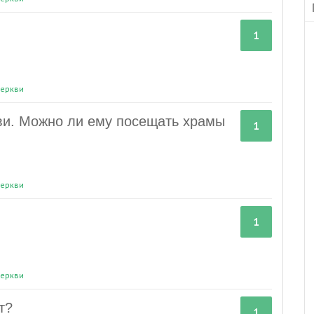
1
еркви
ви. Можно ли ему посещать храмы
1
еркви
1
еркви
т?
1