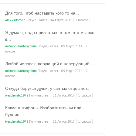
Для того, чтоб наставить кого то на...
AlexVAdomich
Получен ответ
04 Август, 2017
2 голосов
Я думаю, надо признаться в том, что мы все
в...
mitropolitantonyblum
Получен ответ
09 Март, 2014
2
голосов
Любой человек, верующий и неверующий —...
mitropolitantonyblum
Получен ответ
09 Март, 2014
2
голосов
Откуда берутся души, у святых отцов нет...
ivaschenko1979
Получен ответ
31 Август, 2017
1 голосов
Какие антифоны Изобразительны или
будние...
ivaschenko1979
Получен ответ
31 Август, 2017
1 голосов