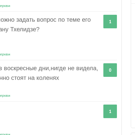
еркви
ожно задать вопрос по теме его
1
ану Тхелидзе?
еркви
 воскресные дни,нигде не видела,
0
нно стоят на коленях
еркви
1
еркви