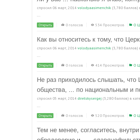
спросил
06 март, 2014
volodyaasimenchik
(
3,780
баллов)
...
0 голосов
534 Просмотров
О Ц
Открыть
Как вы относитесь к тому, что Цер
спросил
06 март, 2014
volodyaasimenchik
(
3,780
баллов)
...
0 голосов
414 Просмотров
О Ц
Открыть
Не раз приходилось слышать, что 
общества, ... по национальным и 
спросил
05 март, 2014
diretskysergej
(
3,280
баллов)
в кат
...
0 голосов
520 Просмотров
О Ц
Открыть
Тем не менее, согласитесь, внутр