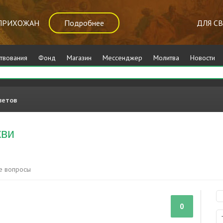
ПРИХОЖАН
Подробнее
ДЛЯ С
твования
Фонд
Магазин
Мессенджер
Молитва
Новости
ветов
кви
е вопросы
0