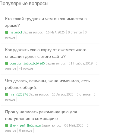
Популярные вопросы
Кто такой трудник и чем он занимается в
храме?
nelyubof
Задан вопрос
16 Май, 2025
0 ответов
0
голосов
Как удалить свою карту от ежемесячного
списания денег с этого сайта?
donation_5a2dccbcb79d5
Задан вопрос
01 Ноябрь, 2019
3
ответов
-1 голосов
Что делать, венчаны, жена изменила, есть
ребенок общий.
hram120276
Задан вопрос
10 Август, 2020
0 ответов
0
голосов
Прошу написать рекомендацию для
поступления в семинарию
Димитрий Добряков
Задан вопрос
06 Май, 2020
0
ответов
0 голосов