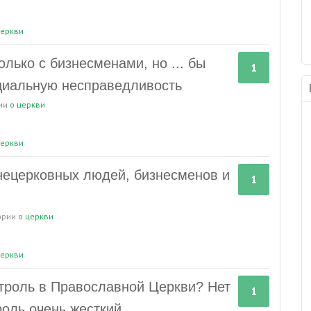
еркви
лько с бизнесменами, но ... бы
1
циальную несправедливость
рии
о церкви
еркви
 нецерковных людей, бизнесменов и
1
гории
о церкви
еркви
нтроль в Православной Церкви? Нет
1
троль очень жесткий.