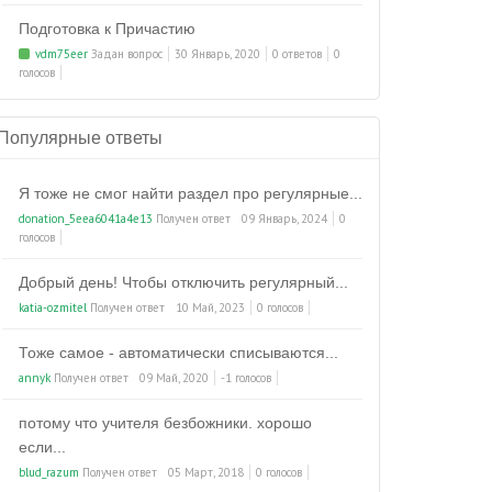
Подготовка к Причастию
vdm75eer
Задан вопрос
30 Январь, 2020
0 ответов
0
голосов
Популярные ответы
Я тоже не смог найти раздел про регулярные...
donation_5eea6041a4e13
Получен ответ
09 Январь, 2024
0
голосов
Добрый день! Чтобы отключить регулярный...
katia-ozmitel
Получен ответ
10 Май, 2023
0 голосов
Тоже самое - автоматически списываются...
annyk
Получен ответ
09 Май, 2020
-1 голосов
потому что учителя безбожники. хорошо
если...
blud_razum
Получен ответ
05 Март, 2018
0 голосов