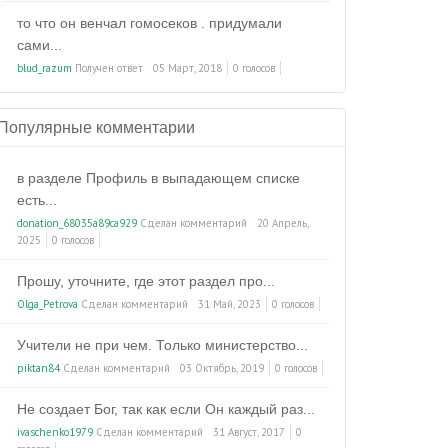
то что он венчал гомосеков . придумали
сами...
blud_razum
Получен ответ
05 Март, 2018
0 голосов
Популярные комментарии
в разделе Профиль в выпадающем списке
есть...
donation_68035a89ca929
Сделан комментарий
20 Апрель,
2025
0 голосов
Прошу, уточните, где этот раздел про...
Olga_Petrova
Сделан комментарий
31 Май, 2023
0 голосов
Учители не при чем. Только министерство...
piktan84
Сделан комментарий
03 Октябрь, 2019
0 голосов
Не создает Бог, так как если Он каждый раз...
ivaschenko1979
Сделан комментарий
31 Август, 2017
0