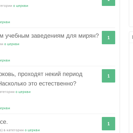
тегории
о церкви
еркви
ым учебным заведениям для мирян?
1
рии
о церкви
еркви
рковь, проходят некий период
1
Насколько это естественно?
категории
о церкви
еркви
се.
1
в)
в категории
о церкви