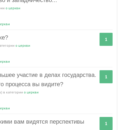
во и западничество...
рии
о церкви
еркви
ке?
1
категории
о церкви
еркви
ьшее участие в делах государства.
1
го процесса вы видите?
в)
в категории
о церкви
еркви
акими вам видятся перспективы
1