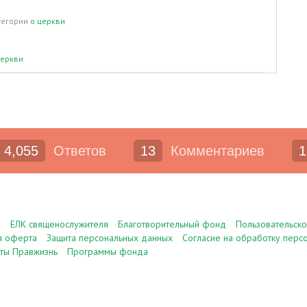
тегории
о церкви
еркви
4,055
Ответов
13
Комментариев
1
е
ЕЛК священослужителя
Благотворительный фонд
Пользовательск
я оферта
Защита персональных данных
Согласие на обработку перс
ты Правжизнь
Программы фонда