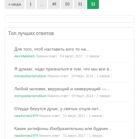
« сюда
1
...
49
50
51
52
Топ лучших ответов
Для того, чтоб наставить кого то на...
AlexVAdomich
Получен ответ
04 Август, 2017
2 голосов
Я думаю, надо признаться в том, что мы все в...
mitropolitantonyblum
Получен ответ
09 Март, 2014
2 голосов
Любой человек, верующий и неверующий —...
mitropolitantonyblum
Получен ответ
09 Март, 2014
2 голосов
Откуда берутся души, у святых отцов нет...
ivaschenko1979
Получен ответ
31 Август, 2017
1 голосов
Какие антифоны Изобразительны или будние...
ivaschenko1979
Получен ответ
31 Август, 2017
1 голосов