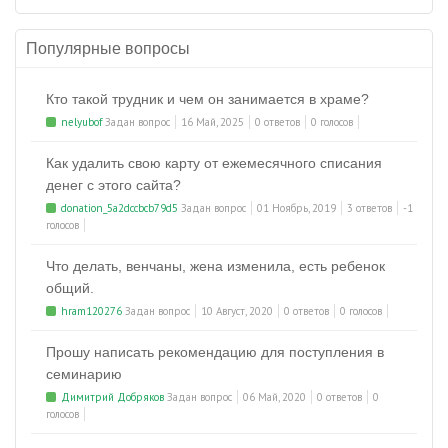
Популярные вопросы
Кто такой трудник и чем он занимается в храме?
nelyubof
Задан вопрос
16 Май, 2025
0 ответов
0 голосов
Как удалить свою карту от ежемесячного списания
денег с этого сайта?
donation_5a2dccbcb79d5
Задан вопрос
01 Ноябрь, 2019
3 ответов
-1
голосов
Что делать, венчаны, жена изменила, есть ребенок
общий.
hram120276
Задан вопрос
10 Август, 2020
0 ответов
0 голосов
Прошу написать рекомендацию для поступления в
семинарию
Димитрий Добряков
Задан вопрос
06 Май, 2020
0 ответов
0
голосов