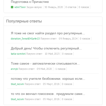
Подготовка к Причастию
vdm75eer
Задан вопрос
30 Январь, 2020
0 ответов
0 голосов
Популярные ответы
Я тоже не смог найти раздел про регулярные...
donation_5eea6041a4e13
Получен ответ
09 Январь, 2024
0 голосов
Добрый день! Чтобы отключить регулярный...
katia-ozmitel
Получен ответ
10 Май, 2023
0 голосов
Тоже самое - автоматически списываются...
annyk
Получен ответ
09 Май, 2020
-1 голосов
потому что учителя безбожники. хорошо если...
blud_razum
Получен ответ
05 Март, 2018
0 голосов
то что он венчал гомосеков . придумали сами...
blud_razum
Получен ответ
05 Март, 2018
0 голосов