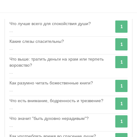
Что лучше всего для спокойствия души?
1
...
Какие слезы спасительны?
1
...
Что выше: тратить деньги на храм или терпеть
1
воровство?
...
Как разумно читать божественные книги?
1
...
Что есть внимание, бодренность и трезвение?
1
...
Что значит "быть духовно нерадивым"?
1
...
Как употреблять время во спасение души?