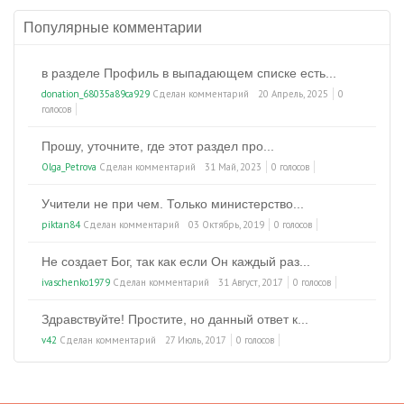
Популярные комментарии
в разделе Профиль в выпадающем списке есть...
donation_68035a89ca929
Сделан комментарий
20 Апрель, 2025
0
голосов
Прошу, уточните, где этот раздел про...
Olga_Petrova
Сделан комментарий
31 Май, 2023
0 голосов
Учители не при чем. Только министерство...
piktan84
Сделан комментарий
03 Октябрь, 2019
0 голосов
Не создает Бог, так как если Он каждый раз...
ivaschenko1979
Сделан комментарий
31 Август, 2017
0 голосов
Здравствуйте! Простите, но данный ответ к...
v42
Сделан комментарий
27 Июль, 2017
0 голосов