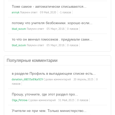
Тоже самое - автоматически списываются...
annyk
Получен ответ
09 Май, 2020
-1 голосов
потому что учителя безбожники. хорошо если...
blud_razum
Получен ответ
05 Март, 2018
0 голосов
то что он венчал гомосеков . придумали сами...
blud_razum
Получен ответ
05 Март, 2018
0 голосов
Популярные комментарии
в разделе Профиль в выпадающем списке есть...
donation_68035a89ca929
Сделан комментарий
20 Апрель, 2025
0
голосов
Прошу, уточните, где этот раздел про...
Olga_Petrova
Сделан комментарий
31 Май, 2023
0 голосов
Учители не при чем. Только министерство...