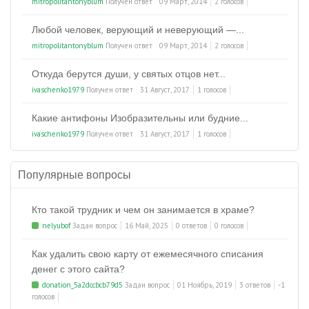
mitropolitantonyblum
Получен ответ
09 Март, 2014
2 голосов
Любой человек, верующий и неверующий —...
mitropolitantonyblum
Получен ответ
09 Март, 2014
2 голосов
Откуда берутся души, у святых отцов нет...
ivaschenko1979
Получен ответ
31 Август, 2017
1 голосов
Какие антифоны Изобразительны или будние...
ivaschenko1979
Получен ответ
31 Август, 2017
1 голосов
Популярные вопросы
Кто такой трудник и чем он занимается в храме?
nelyubof
Задан вопрос
16 Май, 2025
0 ответов
0 голосов
Как удалить свою карту от ежемесячного списания
денег с этого сайта?
donation_5a2dccbcb79d5
Задан вопрос
01 Ноябрь, 2019
3 ответов
-1
голосов