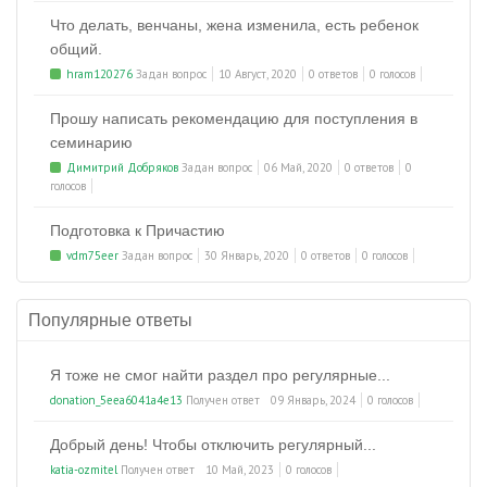
Что делать, венчаны, жена изменила, есть ребенок
общий.
hram120276
Задан вопрос
10 Август, 2020
0 ответов
0 голосов
Прошу написать рекомендацию для поступления в
семинарию
Димитрий Добряков
Задан вопрос
06 Май, 2020
0 ответов
0
голосов
Подготовка к Причастию
vdm75eer
Задан вопрос
30 Январь, 2020
0 ответов
0 голосов
Популярные ответы
Я тоже не смог найти раздел про регулярные...
donation_5eea6041a4e13
Получен ответ
09 Январь, 2024
0 голосов
Добрый день! Чтобы отключить регулярный...
katia-ozmitel
Получен ответ
10 Май, 2023
0 голосов