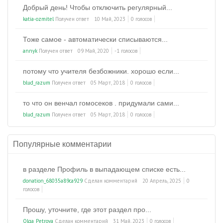
Добрый день! Чтобы отключить регулярный...
katia-ozmitel
Получен ответ
10 Май, 2023
0 голосов
Тоже самое - автоматически списываются...
annyk
Получен ответ
09 Май, 2020
-1 голосов
потому что учителя безбожники. хорошо если...
blud_razum
Получен ответ
05 Март, 2018
0 голосов
то что он венчал гомосеков . придумали сами...
blud_razum
Получен ответ
05 Март, 2018
0 голосов
Популярные комментарии
в разделе Профиль в выпадающем списке есть...
donation_68035a89ca929
Сделан комментарий
20 Апрель, 2025
0
голосов
Прошу, уточните, где этот раздел про...
Olga_Petrova
Сделан комментарий
31 Май, 2023
0 голосов