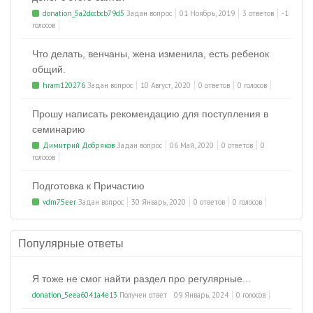
donation_5a2dccbcb79d5
Задан вопрос
01 Ноябрь, 2019
3 ответов
-1
голосов
Что делать, венчаны, жена изменила, есть ребенок
общий.
hram120276
Задан вопрос
10 Август, 2020
0 ответов
0 голосов
Прошу написать рекомендацию для поступления в
семинарию
Димитрий Добряков
Задан вопрос
06 Май, 2020
0 ответов
0
голосов
Подготовка к Причастию
vdm75eer
Задан вопрос
30 Январь, 2020
0 ответов
0 голосов
Популярные ответы
Я тоже не смог найти раздел про регулярные...
donation_5eea6041a4e13
Получен ответ
09 Январь, 2024
0 голосов