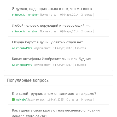
Я думаю, надо признаться в том, что мы все в...
mitropolitantonyblum
Получен ответ
09 Март, 2014
2 голосов
Любой человек, верующий и неверующий —...
mitropolitantonyblum
Получен ответ
09 Март, 2014
2 голосов
Откуда берутся души, у святых отцов нет...
ivaschenko1979
Получен ответ
31 Август, 2017
1 голосов
Какие антифоны Изобразительны или будние...
ivaschenko1979
Получен ответ
31 Август, 2017
1 голосов
Популярные вопросы
Кто такой трудник и чем он занимается в храме?
nelyubof
Задан вопрос
16 Май, 2025
0 ответов
0 голосов
Как удалить свою карту от ежемесячного списания
денег с этого сайта?