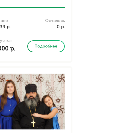
рано
Осталось
39 р.
0 р.
уется
Подробнее
000 р.