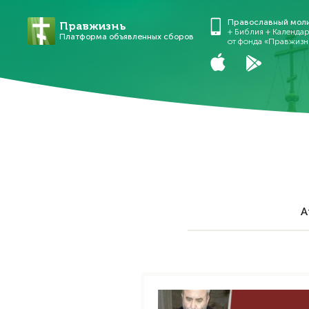
Православный мол
Правжизнь
+ Библия + Календа
Платформа объявленных сборов
от фонда «Правжизн
А