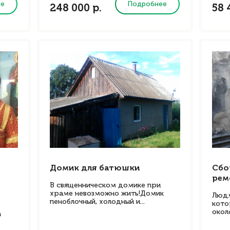
ее
Подробнее
248 000 р.
58 
Домик для батюшки
Сбо
рем
В священническом домике при
храме невозможно жить!Домик
Людм
пеноблочный, холодный и...
кото
около
а