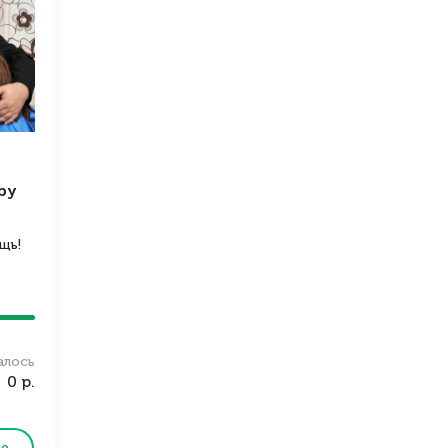
ру
щь!
алось
0 р.
ее