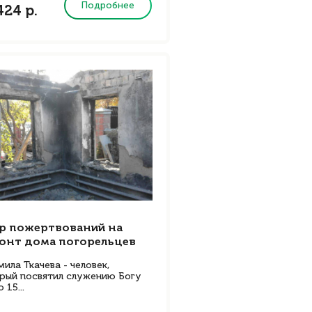
Подробнее
424 р.
р пожертвований на
онт дома погорельцев
ила Ткачева - человек,
рый посвятил служению Богу
 15...