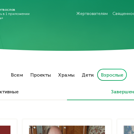
итвослов
Жертвователям
Священно
рь в 1 приложении
ь»
Всем
Проекты
Храмы
Дети
Взрослые
ктивные
Заверше