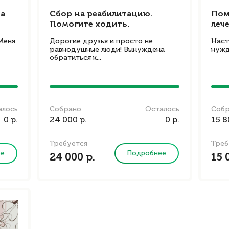
на
Сбор на реабилитацию.
Пом
Помогите ходить.
леч
Меня
Дорогие друзья и просто не
Наст
равнодушные люди! Вынуждена
нужд
обратиться к...
алось
Собрано
Осталось
Соб
0 р.
24 000 р.
0 р.
15 8
Требуется
Треб
ее
Подробнее
24 000 р.
15 