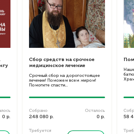
ы
Сбор средств на срочное
Пом
нгу
медицинское лечение
Наше
батю
Срочный сбор на дорогостоящее
Храм
лечение! Поможем всем миром!
Помогите спасти...
алось
Собрано
Осталось
Соб
0 р.
248 080 р.
0 р.
58 4
Требуется
Треб