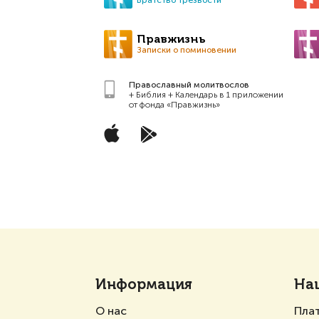
Братство трезвости
Правжизнь
Записки о поминовении
Православный молитвослов
+ Библия + Календарь в 1 приложении
от фонда «Правжизнь»
Информация
На
О нас
Пла