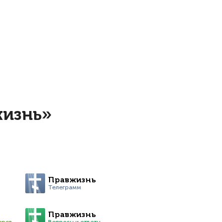
жизнь»
Правжизнь
Телеграмм
Правжизнь