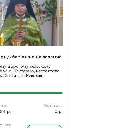
ощь батюшке на лечение
му дорогому сельскому
шке о. Нектарию, настоятелю
а Святителя Николая...
рано
Осталось
24 р.
0 р.
уется