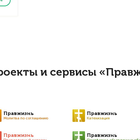
роекты и сервисы «Прав
Правжизнь
Правжизнь
Молитва по соглашению
Катехизация
Правжизнь
Правжизнь