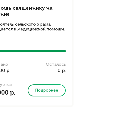
ощь священнику на
ение
оятель сельского храма
ается в медицинской помощи.
рано
Осталось
00 р.
0 р.
уется
Подробнее
000 р.