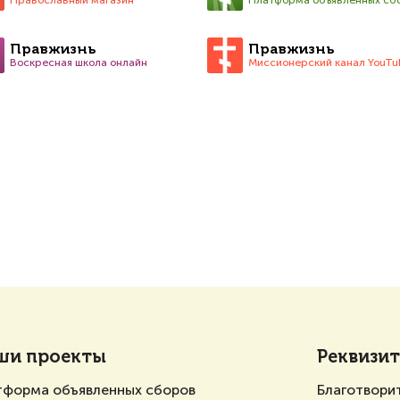
Православный магазин
Платформа объявленных сб
Правжизнь
Правжизнь
Воскресная школа онлайн
Миссионерский канал YouTu
ши проекты
Реквизи
тформа объявленных сборов
Благотвори