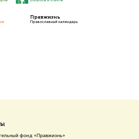
оров
Вопросы и ответы
Правжизнь
be
Православный календарь
ты
тельный фонд «Правжизнь»