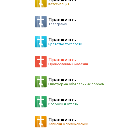
Правжизнь
Катехизация
Правжизнь
Телеграмм
Правжизнь
Братство трезвости
Правжизнь
Православный магазин
Правжизнь
Платформа объявленных сборов
Правжизнь
Вопросы и ответы
Правжизнь
Записки о поминовении