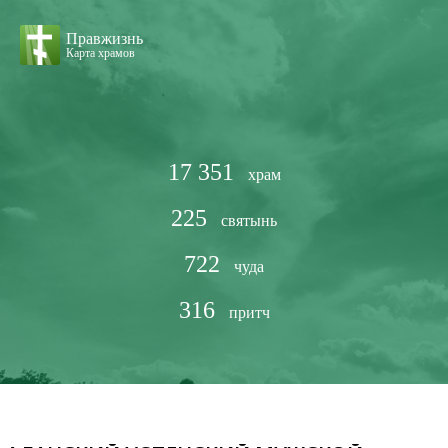
Правжизнь
Карта храмов
17 351
храм
225
святынь
722
чуда
316
притч