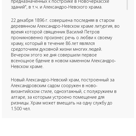
предназначенных к постройке в Новочеркасске
зданий", в т.ч. и Александро-Невского храма.
22 декабря 1896 г. совершена последняя в старом
деревянном Александро-Невском храме литургия, во
время которой священник Василий Петров
проникновенно произнес речь о любви к своему
храму, который в течение 86 лет являлся
средоточием духовной жизни многих людей.
Вечером этого же дня совершили первое
всенощное бдение в новом каменном Александро-
Невском храме.
Новый Александро-Невский храм, построенный за
Александровским садом сооружен в ново-
византийском стиле, одноэтажный, с полукружием в
алтаре, за которым устроено помещение для
ризницы. Храм может вмещать на одну службу до
1.500 чел.
После окончания гражданской войны на Дону и
установления советской власти, Александро-Невский
храм в числе других приходских церквей