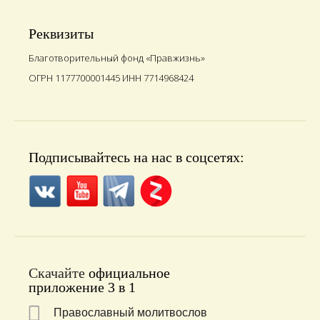
12 марта 1995 г. состоялось торжество подъема
новых колоколов на колокольню Александро-
Невской церкви.
Реквизиты
Благотворительный фонд «Правжизнь»
ОГРН 1177700001445 ИНН 7714968424
Подписывайтесь на нас в соцсетях:
Скачайте
официальное
приложение 3 в 1
Православный молитвослов