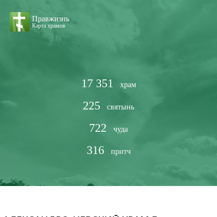
Правжизнь
Карта храмов
17 351
храм
225
святынь
722
чуда
316
притч