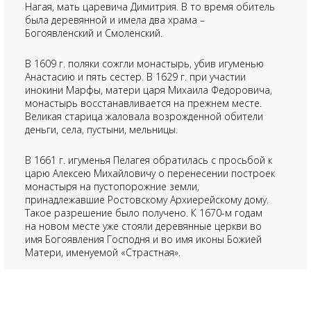
Нагая, мать царевича Димитрия. В то время обитель
была деревянной и имела два храма –
Богоявленский и Смоленский.
В 1609 г. поляки сожгли монастырь, убив игуменью
Анастасию и пять сестер. В 1629 г. при участии
инокини Марфы, матери царя Михаила Федоровича,
монастырь восстанавливается на прежнем месте.
Великая старица жаловала возрожденной обители
деньги, села, пустыни, мельницы.
В 1661 г. игуменья Пелагея обратилась с просьбой к
царю Алексею Михайловичу о перенесении построек
монастыря на пустопорожние земли,
принадлежавшие Ростовскому Архиерейскому дому.
Такое разрешение было получено. К 1670-м годам
на новом месте уже стояли деревянные церкви во
имя Богоявления Господня и во имя иконы Божией
Матери, именуемой «Страстная».
От удара молнии 26 сентября 1677 г. сгорела
деревянная церковь Богоявления. В 1689 г.
митрополит Ростовский Иона Сысоевич выдал