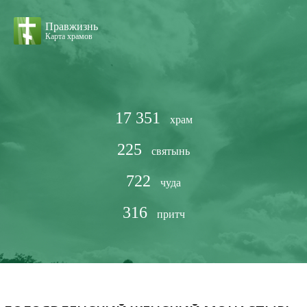
Правжизнь
Карта храмов
17 351
храм
225
святынь
722
чуда
316
притч