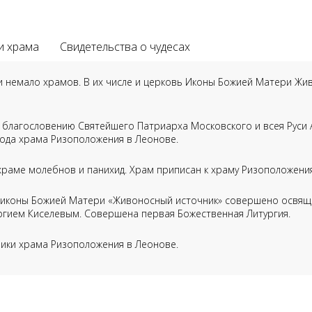
и храма
Свидетельства о чудесах
и немало храмов. В их числе и церковь Иконы Божией Матери Жи
о благословению Святейшего Патриарха Московского и всея Руси
ода храма Ризоположения в Леонове.
храме молебнов и панихид. Храм приписан к храму Ризоположени
ия иконы Божией Матери «Живоносный источник» совершено освя
ргием Киселевым. Совершена первая Божественная Литургия.
ики храма Ризоположения в Леонове.