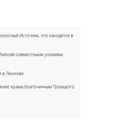
воносный Источник, что находится в
 Алексия совместными усилиями
я в Леонове.
щение храма благочинным Троицкого