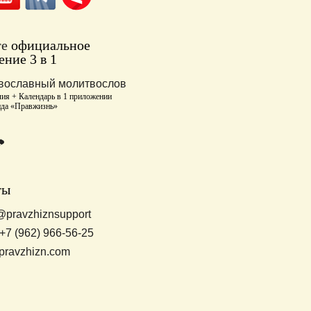
те
официальное
ние 3 в 1
вославный молитвослов
ия + Календарь в 1 приложении
нда «Правжизнь»
ты
@pravzhiznsupport
+7 (962) 966-56-25
pravzhizn.com