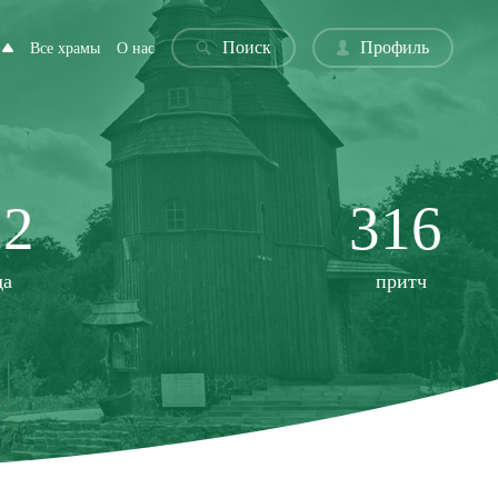
Поиск
Профиль
Все храмы
О нас
22
316
да
притч