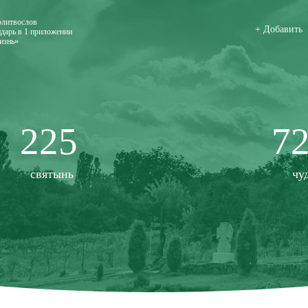
олитвослов
+ Добавить
дарь в 1 приложении
изнь»
225
7
святынь
чу