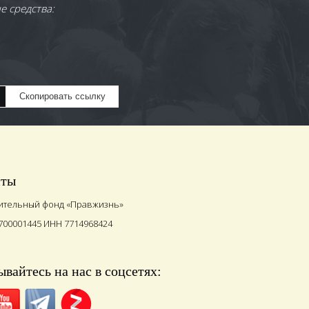
е средства:
Скопировать ссылку
иты
ительный фонд «Правжизнь»
700001445 ИНН 7714968424
вайтесь на нас в соцсетях: