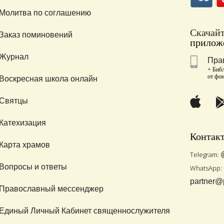
Молитва по соглашению
Скачай
Заказ поминовений
приложе
Журнал
Пра
+ Библ
от фо
Воскресная школа онлайн
Святцы
Катехизация
Контак
Карта храмов
Telegram:
Вопросы и ответы
WhatsApp:
partner@
Православный мессенджер
Единый Личный Кабинет священнослужителя