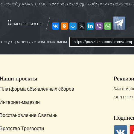
 людей узнают о нас, тем быстрее будут собраны необходимы
0
рассказали о нас
а эту страницу своим знакомым:
Наши проекты
Реквиз
Благотвор
Платформа объявленных сборов
ОГРН 1177
Интернет-магазин
Восстановление Святынь
Подписы
Братство Трезвости