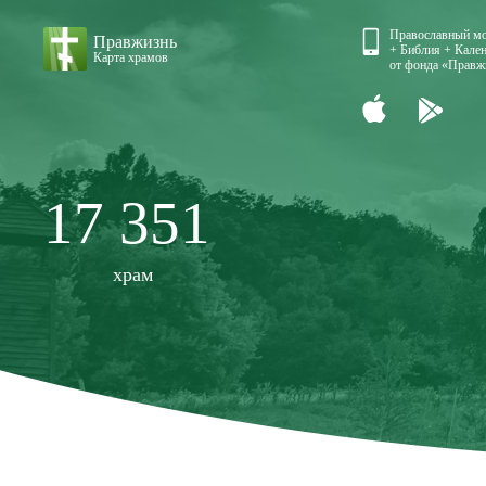
Православный м
Правжизнь
+ Библия + Кален
Карта храмов
от фонда «Правж
17 351
храм