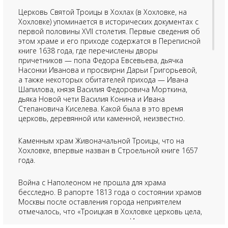
Церковь Святой Троицы в Хохлах (в Хохловке, на
Хохловке) упоминается в исторических документах с
первой половины XVII столетия. Первые сведения об
этом храме и его приходе содержатся в Переписной
книге 1638 года, где перечислены дворы
причетников — попа Федора Евсевьева, дьячка
Насонки Иванова и просвирни Дарьи Григорьевой,
а также некоторых обитателей прихода — Ивана
Шапилова, князя Василия Федоровича Морткина,
дьяка Новой чети Василия Конина и Ивана
Степановича Киселева. Какой была в это время
церковь, деревянной или каменной, неизвестно.
Каменным храм Живоначальной Троицы, что на
Хохловке, впервые назван в Строельной книге 1657
года.
Война с Наполеоном не прошла для храма
бесследно. В рапорте 1813 года о состоянии храмов
Москвы после оставления города неприятелем
отмечалось, что «Троицкая в Хохловке церковь цела,
а на трапезе стропила сгорели. Иконостас, святые