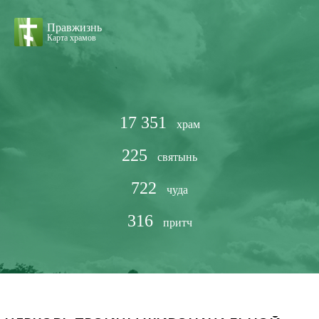
Правжизнь
Карта храмов
17 351
храм
225
святынь
722
чуда
316
притч