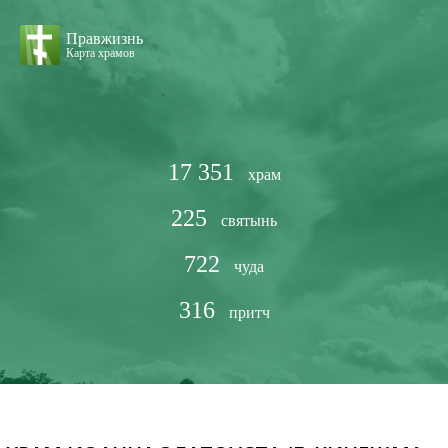
Правжизнь
Карта храмов
17 351
храм
225
святынь
722
чуда
316
притч