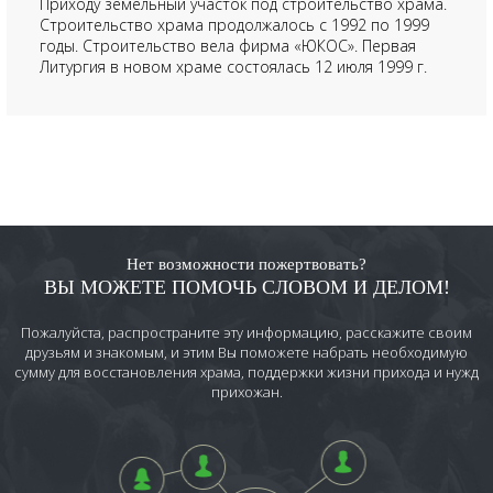
Приходу земельный участок под строительство храма.
Строительство храма продолжалось с 1992 по 1999
годы. Строительство вела фирма «ЮКОС». Первая
Литургия в новом храме состоялась 12 июля 1999 г.
Нет возможности пожертвовать?
ВЫ МОЖЕТЕ ПОМОЧЬ СЛОВОМ И ДЕЛОМ!
Пожалуйста, распространите эту информацию, расскажите своим
друзьям и знакомым, и этим Вы поможете набрать необходимую
сумму для восстановления храма, поддержки жизни прихода и нужд
прихожан.