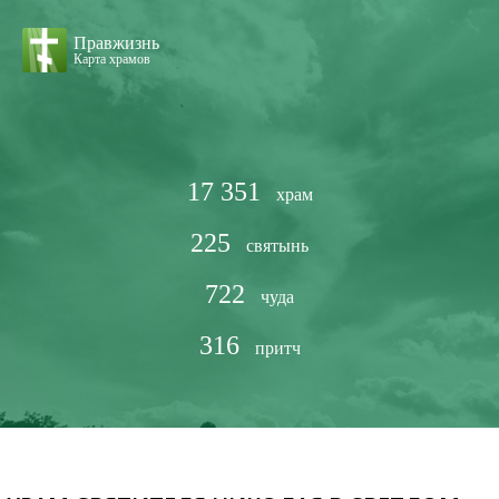
Правжизнь
Карта храмов
17 351
храм
225
святынь
722
чуда
316
притч