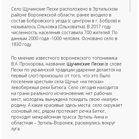
Село Щучинские Пески расположено в Эртильском
районе Воронежской области, ранее входило в
состав Бобровского уезда (с центром в г. Бобров) и
называлось Ольховка (Ольховатка). В 2017 году
численность населения составила 700 жителей. По
данным 2000 года -1000 человек. Основано село в
1830 году.
По мнению известного воронежского топонимика
В.А. Прохорова, название
Щучинские Пески
(в слове
Пески по украинской традиции ударение делается на
первый слог) произошло от того, что это было
поселение крестьян села Щучье «на песках»
левобережья реки Битюга. Село сегодня находится
на грани реального исчезновения: нет рабочих
мест, молодёжь вынуждена покидать свою «малую»
родину. А какие красивые здесь места: село окружает
сосновый лес, рядом протекает речка Битюг,
проходит межрайонная трасса Эртиль-Анна и
областная – Эртиль-Воронеж, раскинулись вокруг
луга.