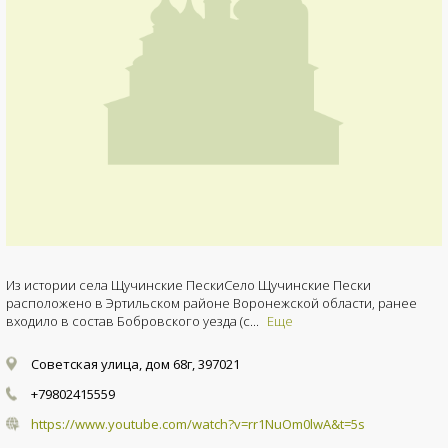
Из истории села Щучинские ПескиСело Щучинские Пески
расположено в Эртильском районе Воронежской области, ранее
входило в состав Бобровского уезда (с...
Еще
Советская улица, дом 68г, 397021
+79802415559
https://www.youtube.com/watch?v=rr1NuOm0lwA&t=5s