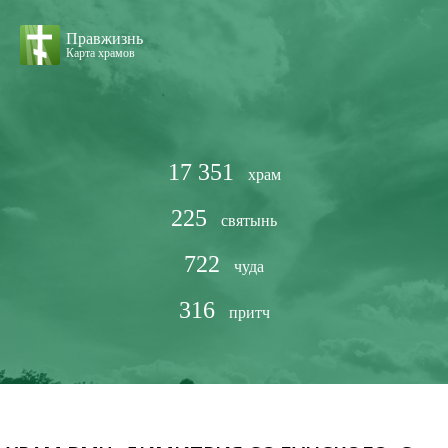
Правжизнь
Карта храмов
17 351
храм
225
святынь
722
чуда
316
притч