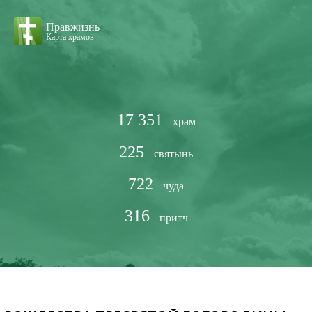
Правжизнь
Карта храмов
17 351
храм
225
святынь
722
чуда
316
притч