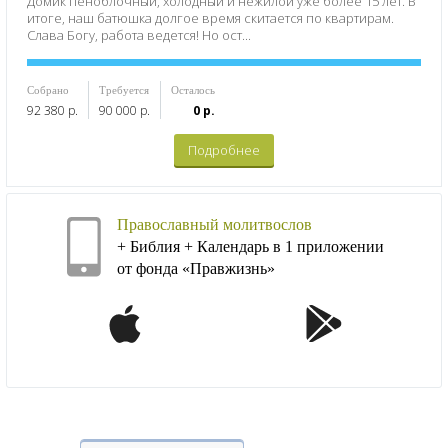
Домик пеноблочный, холодный и нежилой уже более 15 лет. В
итоге, наш батюшка долгое время скитается по квартирам.
Слава Богу, работа ведется! Но ост...
Собрано
Требуется
Осталось
92 380 р.
90 000 р.
0 р.
Подробнее
Православный молитвослов
+ Библия + Календарь в 1 приложении
от фонда «Правжизнь»