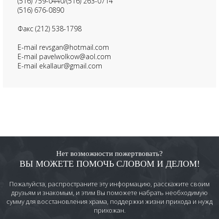
(516) 759-0440/(516) 263-0714
(516) 676-0890
Факс (212) 538-1798
E-mail revsgan@hotmail.com
E-mail pavelwolkow@aol.com
E-mail ekallaur@gmail.com
Нет возможности пожертвовать?
ВЫ МОЖЕТЕ ПОМОЧЬ СЛОВОМ И ДЕЛОМ!
Пожалуйста, распространите эту информацию, расскажите своим
друзьям и знакомым, и этим Вы поможете набрать необходимую
сумму для восстановления храма, поддержки жизни прихода и нужд
прихожан.