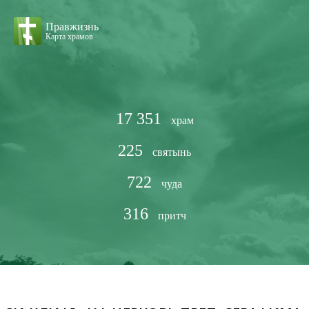
Правжизнь
Карта храмов
17 351
храм
225
святынь
722
чуда
316
притч