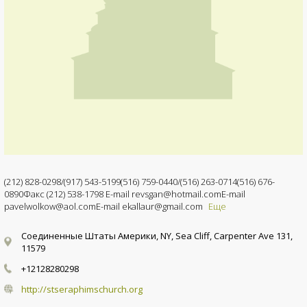
(212) 828-0298/(917) 543-5199(516) 759-0440/(516) 263-0714(516) 676-
0890Факс (212) 538-1798 E-mail revsgan@hotmail.comE-mail
pavelwolkow@aol.comE-mail ekallaur@gmail.com
Еще
Соединенные Штаты Америки, NY, Sea Cliff, Carpenter Ave 131,
11579
+12128280298
http://stseraphimschurch.org