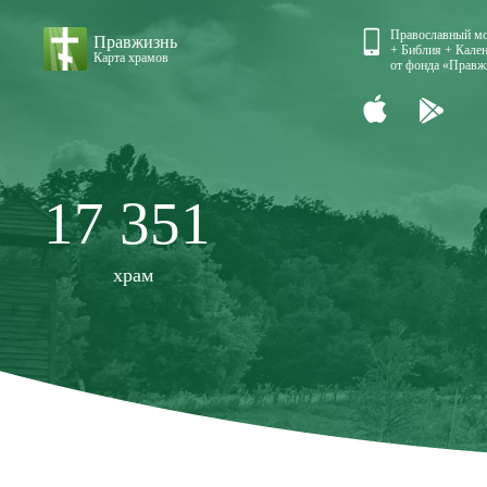
Православный м
Правжизнь
+ Библия + Кален
Карта храмов
от фонда «Правж
17 351
храм