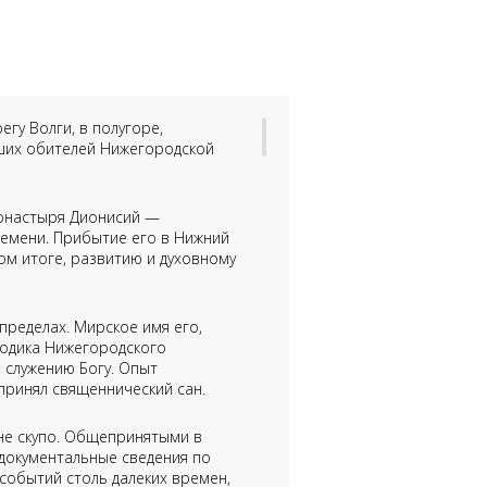
гу Волги, в полугоре,
йших обителей Нижегородской
монастыря Дионисий —
ремени. Прибытие его в Нижний
ом итоге, развитию и духовному
пределах. Мирское имя его,
нодика Нижегородского
 служению Богу. Опыт
принял священнический сан.
не скупо. Общепринятыми в
 документальные сведения по
событий столь далеких времен,