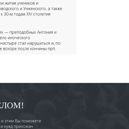
ри жития учеников и
водского и Унженского, а также
к 30-м годам XIV столетия
ких — преподобных Антония и
дело иноческого
астыре стал нарушаться и, по
же вскоре после кончины прп.
аз — список с Печерской
черском монастыре в 1085 году
ми Антонием и Феодосием стал
вятыней Нижнего Новгорода.
кой, хозяйственной и
ЕЛОМ!
имеру древних насельников
рех поприщах от города, при
тырь честен состави, зовомый
, и этим Вы поможете
сь по окрестностям, и вскоре к
и нужд прихожан.
у. Однако растущему числу