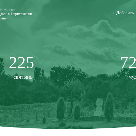
олитвослов
+ Добавить
дарь в 1 приложении
изнь»
225
7
святынь
чу