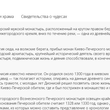
и храма
Свидетельства о чудесах
рский мужской монастырь, расположенный на крутом правом бере
ижегородского кремля, вниз по течению реки, — одна из древне
етия сюда, на волжские берега, прибыл монах Киево-Печерского 
одский архипастырь, крупнейший исторический деятель своего в
стыря, подвижническая жизнь и деяния способствовали, в конечн
нисия известно немногое. Он родился около 1300 года в киевских 
авид — так полагают историки, опираясь на данные древнего си
ь грамоте, с молодых лет Дионисий решил посвятить свою жизнь
 Киево-Печерской обители, где и был пострижен в монашество и 
городского Вознесенского Печерского монастыря освещен край
основания Печерской обители считают 1328 или 1330 год, однако
иками, из которых можно составить представление о хронологии 