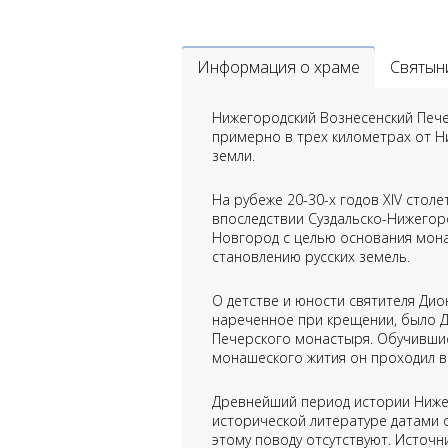
Информация о храме
Святын
Нижегородский Вознесенский Пече
примерно в трех километрах от Н
земли.
На рубеже 20-30-х годов XIV стол
впоследствии Суздальско-Нижегор
Новгород с целью основания мона
становлению русских земель.
О детстве и юности святителя Дио
нареченное при крещении, было Д
Печерского монастыря. Обучившис
монашеского жития он проходил в
Древнейший период истории Ниже
исторической литературе датами 
этому поводу отсутствуют. Источн