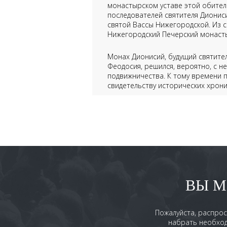
монастырском уставе этой обители
последователей святителя Дионис
святой Вассы Нижегородской. Из с
Нижегородский Печерский монасты
Монах Дионисий, будущий святите
Феодосия, решился, вероятно, с н
подвижничества. К тому времени 
свидетельству исторических хроник
Феодосия в 1074 году.
Дионисий, получивший благословен
Нерукотворенной иконы Божией Ма
(по другим источникам, в 1105 г
главной святыней не только ново
Обители же, основанной Дионисие
культурной жизни Поволжья и всего
ВЫ М
На крутом берегу Волги, в плотны
Киево-Печерской Лавры, ископал с
брезе Волги, Дионисий в Нижнем 
Пожалуйста, распрос
Печерский монастырь», — повеств
набрать необход
нему стала собираться братия — и