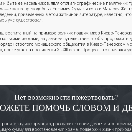
 и быте ее насельников, являются агиографические памятники: т
ия — святых преподобных Евфимия Суздальского и Макария Желто
ведений, приведенных в этой житийной литературе, известно, что 
рь уже существовал.
ль, воспитанный на примере великих подвижников Киево-Печерс
есколькими иноками, на дальнее путешествие, чтобы продолжить 
порядок строгого монашеского общежития в Киево-Печерском мон
, вовсе угас на протяжении XII-XIII веков. Процесс этот начался у
ие духовного отца, отправился в путь, взяв с собою святой обр
тери, явившейся на стене Великой Успенской церкви в Киево-Пе
оду). Чудотворный образ Богородицы с предстоящими преподобны
го Нижегородского Печерского монастыря, но и на сотни лет — с
м, суждено было сыграть выдающуюся роль в духовной, политичес
Нет возможности пожертвовать?
 Русского государства.
ОЖЕТЕ ПОМОЧЬ СЛОВОМ И Д
х известняковых породах склона будущий игумен Дионисий, по пр
ебе первую пещеру, где проводил время в молитве и посте. «В т
Новеграде ископа пещеру, идеже трудолюбиво подвизася, и монас
траните эту информацию, расскажите своим друзьям и знакомым
ует Степенная книга. Молва о подвижнике быстро распространила
имую сумму для восстановления храма, поддержки жизни прихода 
з желавших так же, как и он, полностью посвятить свою жизнь Бог