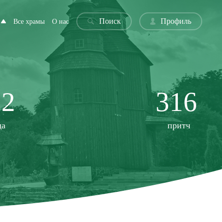
Поиск
Профиль
Все храмы
О нас
22
316
да
притч