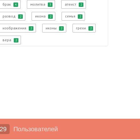
брак
молитва
атеист
4
3
2
развод
икона
семья
2
2
2
изображения
иконы
грехи
2
2
2
вера
2
29
Пользователей