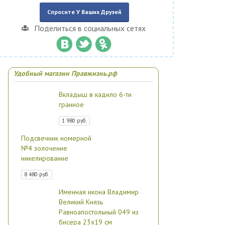
Спросите У Ваших Друзей
Поделиться в социальных сетях
Удобный магазин Правжизнь.рф
Вкладыш в кадило 6-ти
гранное
1 980 руб.
Подсвечник номерной
№4 золочение
никелирование
8 480 руб.
Именная икона Владимир
Великий Князь
Равноапостольный 049 из
бисера 23х19 см