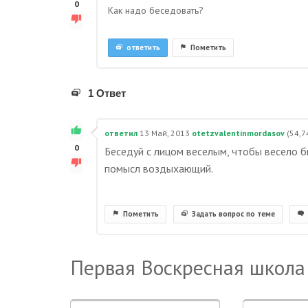
0
Как надо беседовать?
ответить
Пометить
1 Ответ
ответил
13 Май, 2013
otetzvalentinmordasov
(
54,7
0
Беседуй с лицом веселым, чтобы весело б
помысл воздыхающий.
Пометить
Задать вопрос по теме
Первая Воскресная школа