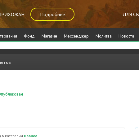
ПРИХОЖАН
Подробнее
ДЛЯ С
твования
Фонд
Магазин
Мессенджер
Молитва
Новости
ветов
публикован
Прочее
)
в категории
Прочее