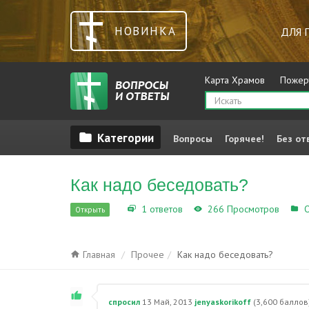
НОВИНКА
ДЛЯ 
Карта Храмов
Пожер
Вопросы
Горячее!
Без от
Как надо беседовать?
1 ответов
266 Просмотров
О
Открыть
Главная
Прочее
Как надо беседовать?
спросил
13 Май, 2013
jenyaskorikoff
(
3,600
баллов