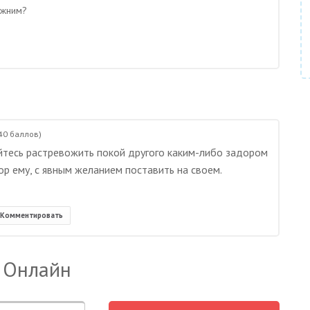
лижним?
40
баллов)
айтесь растревожить покой другого каким-либо задором
р ему, с явным желанием поставить на своем.
Комментировать
 Онлайн