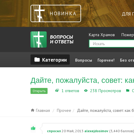
НОВИНКА
ДЛЯ 
Карта Храмов
Пожер
Вопросы
Горячее!
Без от
Дайте, пожалуйста, совет: к
1 ответов
238 Просмотров
О
Открыть
Главная
Прочее
Дайте, пожалуйста, совет: как
спросил
20 Май, 2013
alexejdosimov
(
3,440
баллов