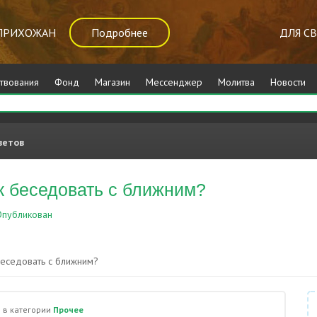
ПРИХОЖАН
Подробнее
ДЛЯ С
твования
Фонд
Магазин
Мессенджер
Молитва
Новости
ветов
ак беседовать с ближним?
публикован
Прочее
 беседовать с ближним?
)
в категории
Прочее