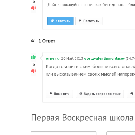
0
Дайте, пожалуйста, совет: как беседовать с б
ответить
Пометить
1 Ответ
ответил
20 Май, 2013
otetzvalentinmordasov
(
54,7
0
Когда говорите с кем, больше всего опас
или высказыванием своих мыслей напереко
Пометить
Задать вопрос по теме
Первая Воскресная школа