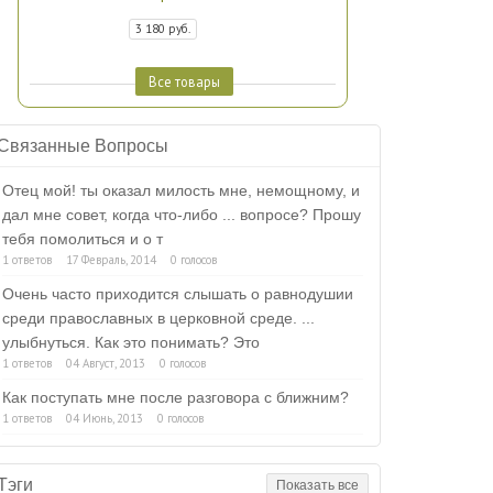
3 180 руб.
Все товары
Связанные Вопросы
Отец мой! ты оказал милость мне, немощному, и
дал мне совет, когда что-либо ... вопросе? Прошу
тебя помолиться и о т
1 ответов
17 Февраль, 2014
0 голосов
Очень часто приходится слышать о равнодушии
среди православных в церковной среде. ...
улыбнуться. Как это понимать? Это
1 ответов
04 Август, 2013
0 голосов
Как поступать мне после разговора с ближним?
1 ответов
04 Июнь, 2013
0 голосов
Тэги
Показать все