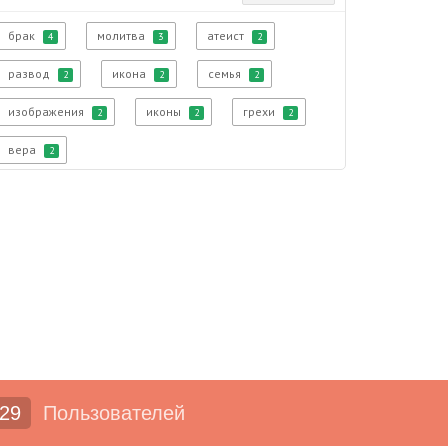
брак
молитва
атеист
4
3
2
развод
икона
семья
2
2
2
изображения
иконы
грехи
2
2
2
вера
2
29
Пользователей