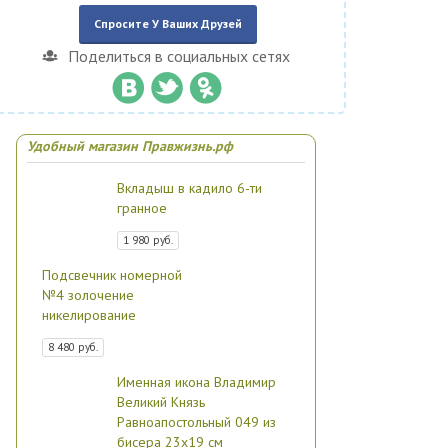
Спросите У Ваших Друзей
Поделиться в социальных сетях
Удобный магазин Правжизнь.рф
Вкладыш в кадило 6-ти
гранное
1 980 руб.
Подсвечник номерной
№4 золочение
никелирование
8 480 руб.
Именная икона Владимир
Великий Князь
Равноапостольный 049 из
бисера 23х19 см