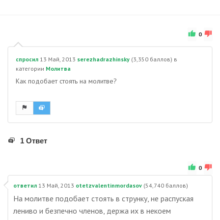
0
спросил
13 Май, 2013
serezhadrazhinsky
(
3,350
баллов)
в
категории
Молитва
Как подобает стоять на молитве?
1 Ответ
0
ответил
13 Май, 2013
otetzvalentinmordasov
(
54,740
баллов)
На молитве подобает стоять в струнку, не распуская
лениво и безпечно членов, держа их в некоем