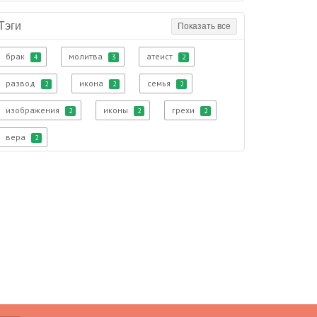
Тэги
Показать все
брак
молитва
атеист
4
3
2
развод
икона
семья
2
2
2
изображения
иконы
грехи
2
2
2
вера
2