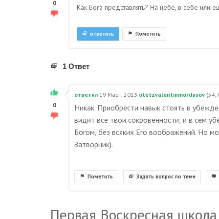
0
Как Бога представлять? На небе, в себе или е
ответить
Пометить
1 Ответ
ответил
19 Март, 2013
otetzvalentinmordasov
(
54,
0
Никак. Приобрести навык стоять в убеждени
видит все твои сокровенности; и в сем 
Богом, без всяких Его воображений. Но мо
Затворник).
Пометить
Задать вопрос по теме
Первая Воскресная школа