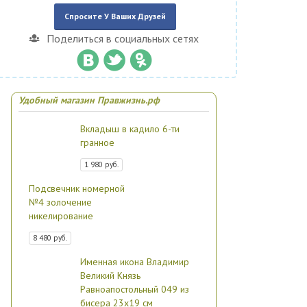
Спросите У Ваших Друзей
Поделиться в социальных сетях
Удобный магазин Правжизнь.рф
Вкладыш в кадило 6-ти
гранное
1 980 руб.
Подсвечник номерной
№4 золочение
никелирование
8 480 руб.
Именная икона Владимир
Великий Князь
Равноапостольный 049 из
бисера 23х19 см