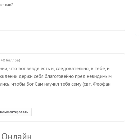
ще как?
740
баллов)
и, что Бог везде есть и, следовательно, в тебе, и
убеждении держи себя благоговейно пред невидимым
лись, чтобы Бог Сам научил тебя сему (свт. Феофан
Комментировать
 Онлайн