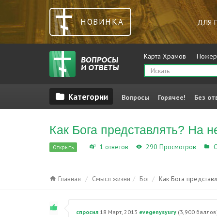
НОВИНКА
ДЛЯ 
Карта Храмов
Пожер
Вопросы
Горячее!
Без от
Как Бога представлять? На н
1 ответов
290 Просмотров
О
Открыть
Главная
Смысл жизни
Бог
Как Бога представл
спросил
18 Март, 2013
evegenysyury
(
3,900
баллов