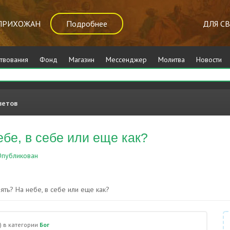
ПРИХОЖАН
Подробнее
ДЛЯ С
твования
Фонд
Магазин
Мессенджер
Молитва
Новости
ветов
ебе, в себе или еще как?
публикован
Бог
ять? На небе, в себе или еще как?
)
в категории
Бог