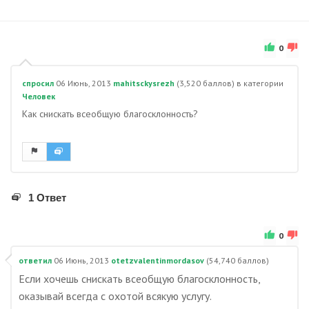
0
спросил
06 Июнь, 2013
mahitsckysrezh
(
3,520
баллов)
в категории
Человек
Как снискать всеобщую благосклонность?
1 Ответ
0
ответил
06 Июнь, 2013
otetzvalentinmordasov
(
54,740
баллов)
Если хочешь снискать всеобщую благосклонность,
оказывай всегда с охотой всякую услугу.