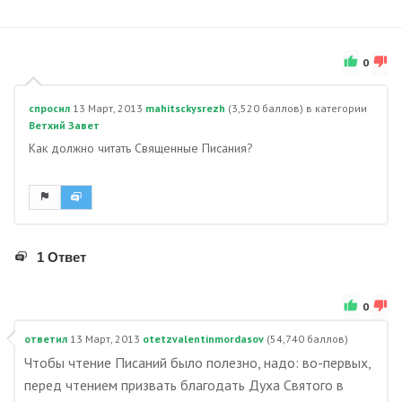
0
спросил
13 Март, 2013
mahitsckysrezh
(
3,520
баллов)
в категории
Ветхий Завет
Как должно читать Священные Писания?
1 Ответ
0
ответил
13 Март, 2013
otetzvalentinmordasov
(
54,740
баллов)
Чтобы чтение Писаний было полезно, надо: во-первых,
перед чтением призвать благодать Духа Святого в